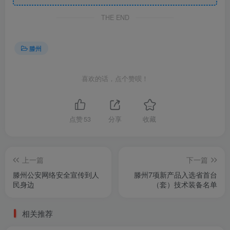
THE END
滕州
喜欢的话，点个赞呗！
点赞
53
分享
收藏
上一篇
下一篇
滕州公安网络安全宣传到人
滕州7项新产品入选省首台
民身边
（套）技术装备名单
相关推荐