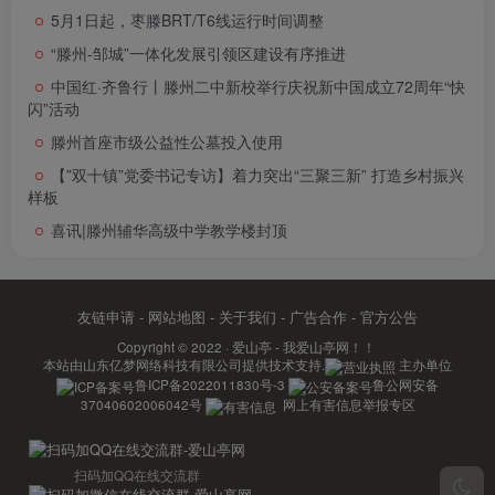
5月1日起，枣滕BRT/T6线运行时间调整
“滕州-邹城”一体化发展引领区建设有序推进
中国红·齐鲁行丨滕州二中新校举行庆祝新中国成立72周年“快
闪”活动
滕州首座市级公益性公墓投入使用
【”双十镇”党委书记专访】着力突出“三聚三新” 打造乡村振兴
样板
喜讯|滕州辅华高级中学教学楼封顶
友链申请
-
网站地图
-
关于我们
-
广告合作
-
官方公告
Copyright © 2022 ·
爱山亭 - 我爱山亭网！！
本站由
山东亿梦网络科技有限公司
提供技术支持.
主办单位
鲁ICP备2022011830号-3
鲁公网安备
37040602006042号
网上有害信息举报专区
扫码加QQ在线交流群