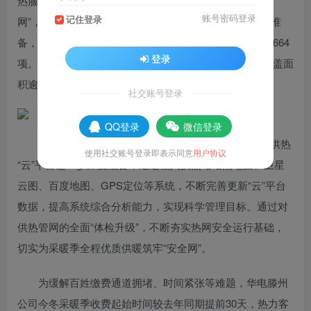
热服务水平，深度优化供给侧服务质量，筑牢供热“安全
账号密码登录
记住登录
网”，华电滕州公司提早对热网检修工作超前部署、精心准
备，七八月份开展检修工作，历时2个月完成检修项目达664
登录
项。完成老旧小区换热站升级改造项目总计3个，供热覆盖面
积逾2万平方米，居民用热户数达320户。
社交账号登录
QQ登录
微信登录
今年热网检修工作通过借助“互联网+”技术手段，与供热
使用社交账号登录即表示同意
用户协议
“云”平台进一步深度融合，通过植入换热站站点地图、卫星
云图、百度地图、GPS定位等系统，不断完善更新“云”平台
数据，提高系统综合分析能力，实现科学管理目标。通过对
供热管网的全面“体检升级”，不断夯实热网安全运行基础，
切实为采暖季全程优质供暖筑牢“安全网”。
为缓解百姓缴费通道拥堵、时间紧张等难题，华电滕州
公司今冬采暖季收费起始时间较去年同期提前30天，热力客