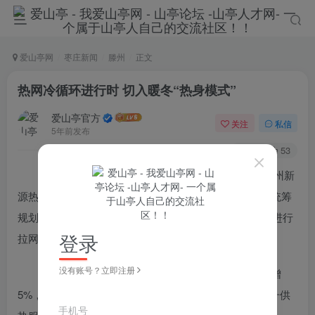
爱山亭网
枣庄新闻
滕州
正文
热网冷循环进行时 切入暖冬“热身模式”
爱山亭官方
关注
私信
5年前发布
108
53
枣庄新闻网讯 为做好今冬采暖季供暖工作，华电滕州新
源热电有限公司（以下简称华电滕州公司）未雨绸缪、统筹
规划。10月15日，热网注水工作已全部完成，管网正式进行
登录
拉网冷循环，为下一步管网升温升压做好了全面“热身”。
没有账号？立即注册
据了解，华电滕州公司今冬供暖面积预计较去年新增
5%，并承担滕州城区100%的热源输出任务。为全力提升供
手机号