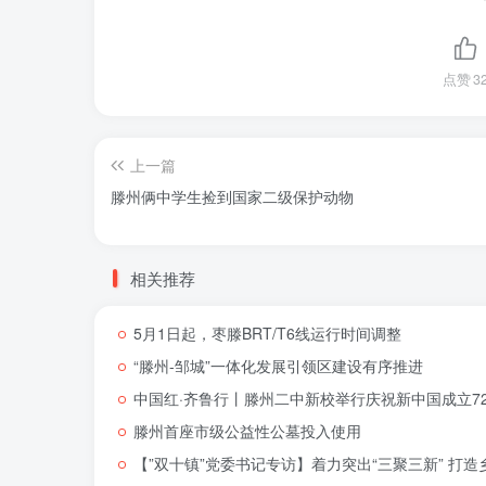
点赞
3
上一篇
滕州俩中学生捡到国家二级保护动物
相关推荐
5月1日起，枣滕BRT/T6线运行时间调整
“滕州-邹城”一体化发展引领区建设有序推进
中国红·齐鲁行丨滕州二中新校举行庆祝新中国成立72
滕州首座市级公益性公墓投入使用
【”双十镇”党委书记专访】着力突出“三聚三新” 打