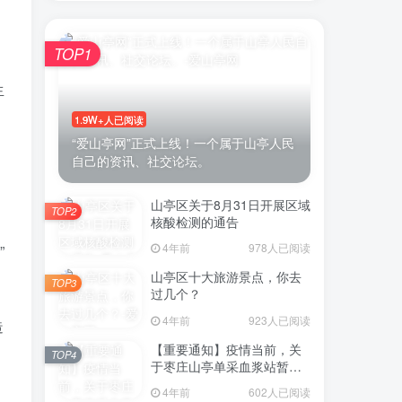
TOP1
账号密码登录
生
1.9W+人已阅读
“爱山亭网”正式上线！一个属于山亭人民
自己的资讯、社交论坛。
录
，
山亭区关于8月31日开展区域
微信登录
TOP2
核酸检测的通告
示同意
用户协议
4年前
978人已阅读
”
山亭区十大旅游景点，你去
TOP3
过几个？
4年前
923人已阅读
造
【重要通知】疫情当前，关
TOP4
于枣庄山亭单采血浆站暂停
采浆业务的通告
4年前
602人已阅读