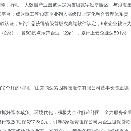
网牵手行动，大数据产业园被认定为省级数字经济园区，与浪潮
平台；威达重工等10家企业列入省级以上两化融合管理体系贯
双软认证，5个产品获得省级首版次高端软件认定，5家企业被评
2家）、省5G试点示范企业（2家），累计上云企业达501家
了2个月的时间。”山东腾达紧固科技股份有限公司董事长陈正德
力抓好降本减负、环境优化，积极为企业解难纾困，全力服务企
投放“助保贷”7.5亿元，引导3家融资担保公司为企业担保贷款
优秀企业家或功勋企业家，35家企业被评为各级功勋企业或优秀企