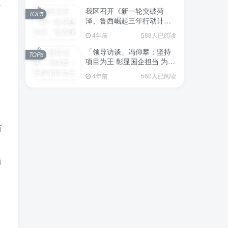
计
我区召开《新一轮突破菏
TOP5
泽、鲁西崛起三年行动计划
（2023—2025年）》（征求
4年前
588人已阅读
意见稿）政策分析研判会议
「领导访谈」冯仰攀：坚持
TOP6
项目为王 彰显国企担当 为全
区工业经济、招商引资和重
4年前
560人已阅读
点项目建设贡献“交发力量”
百
首