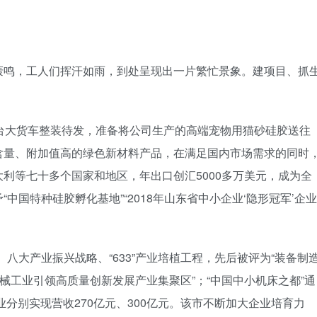
没有账号？立即注册
手机号
记住登录
轰鸣，工人们挥汗如雨，到处呈现出一片繁忙景象。建项目、抓
登录
台大货车整装待发，准备将公司生产的高端宠物用猫砂硅胶送往
社交账号登
含量、附加值高的绿色新材料产品，在满足国内市场需求的同时
QQ登录
利等七十多个国家和地区，年出口创汇5000多万美元，成为全
使用社交账号登录即表
国特种硅胶孵化基地”“2018年山东省中小企业‘隐形冠军’企业
、八大产业振兴战略、“633”产业培植工程，先后被评为“装备制
械工业引领高质量创新发展产业集聚区”；“中国中小机床之都”通
业分别实现营收270亿元、300亿元。该市不断加大企业培育力