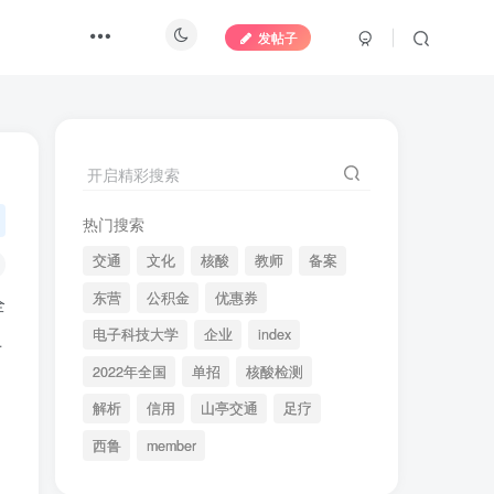
发帖子
开启精彩搜索
热门搜索
交通
文化
核酸
教师
备案
东营
公积金
优惠券
全
电子科技大学
企业
index
上
2022年全国
单招
核酸检测
解析
信用
山亭交通
足疗
西鲁
member