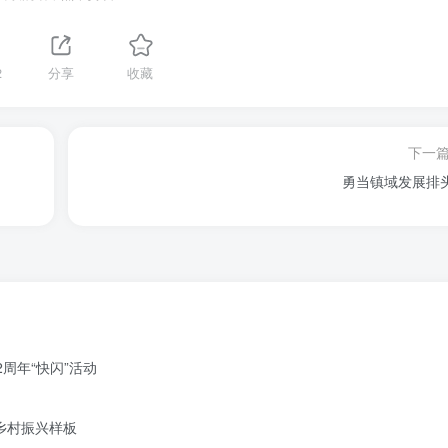
2
分享
收藏
下一
勇当镇域发展排
周年“快闪”活动
造乡村振兴样板