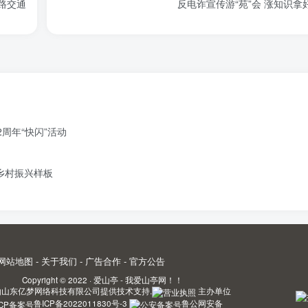
路交通
反电诈宣传游“苑”会 涨知识拿
周年“快闪”活动
造乡村振兴样板
网站地图
-
关于我们
-
广告合作
-
官方公告
Copyright © 2022 ·
爱山亭 - 我爱山亭网！！
由
山东亿梦网络科技有限公司
提供技术支持.
主办单位
鲁ICP备2022011830号-3
鲁公网安备