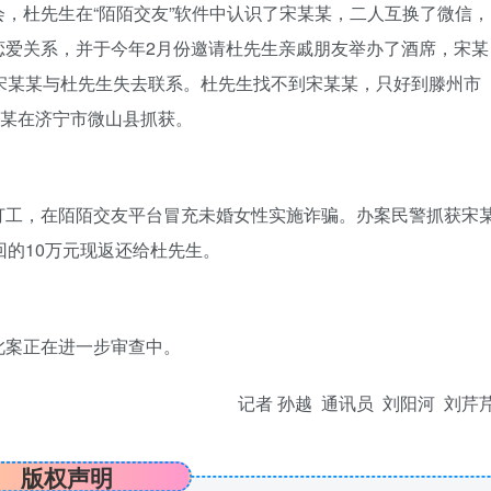
，杜先生在“陌陌交友”软件中认识了宋某某，二人互换了微信，
恋爱关系，并于今年2月份邀请杜先生亲戚朋友举办了酒席，宋某
宋某某与杜先生失去联系。杜先生找不到宋某某，只好到滕州市
某某在济宁市微山县抓获。
打工，在陌陌交友平台冒充未婚女性实施诈骗。办案民警抓获宋
回的10万元现返还给杜先生。
此案正在进一步审查中。
记者 孙越 通讯员 刘阳河 刘芹
版权声明