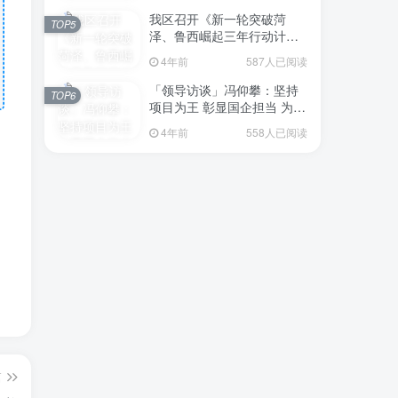
我区召开《新一轮突破菏
TOP5
泽、鲁西崛起三年行动计划
（2023—2025年）》（征求
4年前
587人已阅读
意见稿）政策分析研判会议
「领导访谈」冯仰攀：坚持
TOP6
项目为王 彰显国企担当 为全
区工业经济、招商引资和重
4年前
558人已阅读
点项目建设贡献“交发力量”
篇