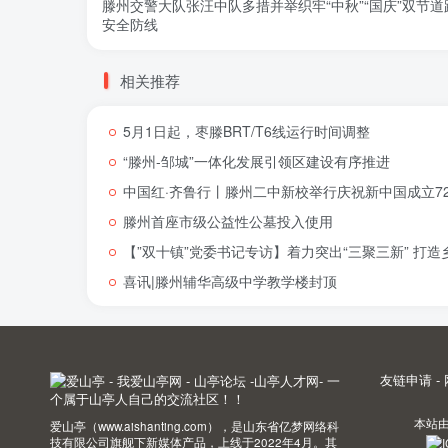
滕州交警大队张汪中队多措并举织牢“中秋”“国庆”双节道
安全防线
相关推荐
5月1日起，枣滕BRT/T6线运行时间调整
“滕州-邹城”一体化发展引领区建设有序推进
中国红·齐鲁行丨滕州二中新校举行庆祝新中国成立72
滕州首座市级公益性公墓投入使用
【”双十镇”党委书记专访】着力突出“三聚三新” 打
喜讯|滕州辅华高级中学教学楼封顶
友链申请
-
本站
爱山亭（www.aishanting.com），是山东省亿梦网络科
技有限公司旗舰下新媒体产品，上线于2022年4月。其