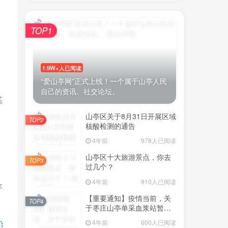
TOP1
1.9W+人已阅读
“爱山亭网”正式上线！一个属于山亭人民
自己的资讯、社交论坛。
某
山亭区关于8月31日开展区域
TOP2
核酸检测的通告
4年前
978人已阅读
山亭区十大旅游景点，你去
TOP3
过几个？
4年前
910人已阅读
芹
【重要通知】疫情当前，关
TOP4
于枣庄山亭单采血浆站暂停
采浆业务的通告
4年前
600人已阅读