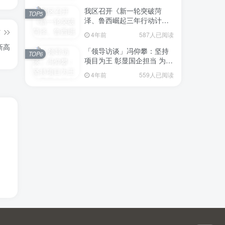
我区召开《新一轮突破菏
TOP5
泽、鲁西崛起三年行动计划
（2023—2025年）》（征求
篇
4年前
587人已阅读
意见稿）政策分析研判会议
新高
「领导访谈」冯仰攀：坚持
TOP6
项目为王 彰显国企担当 为全
区工业经济、招商引资和重
4年前
559人已阅读
点项目建设贡献“交发力量”