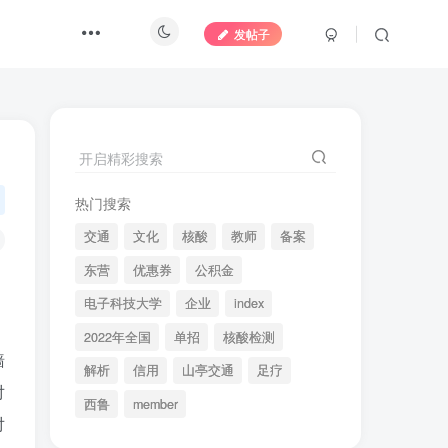
发帖子
开启精彩搜索
热门搜索
交通
文化
核酸
教师
备案
东营
优惠券
公积金
电子科技大学
企业
index
2022年全国
单招
核酸检测
墙
解析
信用
山亭交通
足疗
对
西鲁
member
对