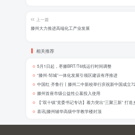
上一篇
滕州大力推进高端化工产业发展
相关推荐
5月1日起，枣滕BRT/T6线运行时间调整
“滕州-邹城”一体化发展引领区建设有序推进
中国红·齐鲁行丨滕州二中新校举行庆祝新中国成立72
滕州首座市级公益性公墓投入使用
【”双十镇”党委书记专访】着力突出“三聚三新” 打
喜讯|滕州辅华高级中学教学楼封顶