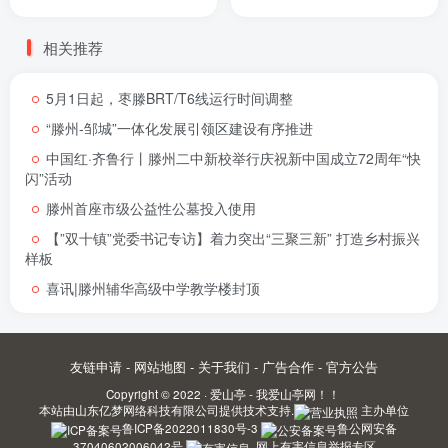
相关推荐
5月1日起，枣滕BRT/T6线运行时间调整
“滕州-邹城”一体化发展引领区建设有序推进
中国红·齐鲁行丨滕州二中新校举行庆祝新中国成立72周年“快
闪”活动
滕州首座市级公益性公墓投入使用
【”双十镇”党委书记专访】着力突出“三聚三新” 打造乡村振兴
样板
喜讯|滕州辅华高级中学教学楼封顶
友链申请
-
网站地图
-
关于我们
-
广告合作
-
官方公告
Copyright © 2022 ·
爱山亭 - 我爱山亭网！！
本站由
山东亿梦网络科技有限公司
提供技术支持.
主办单位
鲁ICP备2022011830号-3
鲁公网安备
37040602006042号
网上有害信息举报专区