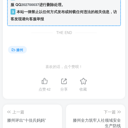
服 QQ
202700037
进行删除处理。
3
本站一律禁止以任何方式发布或转载任何违法的相关信息，访
客发现请向客服举报
THE END
滕州
喜欢的话，点个赞呗！
点赞
42
分享
收藏
上一篇
下一篇
滕州评出“十佳兵妈妈”
滕州全力筑牢人社领域安全
生产防线