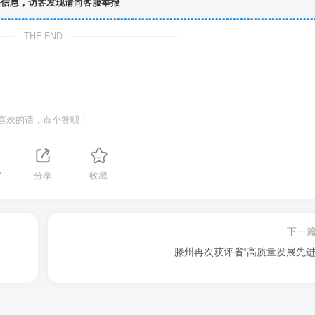
信息，访客发现请向客服举报
THE END
喜欢的话，点个赞呗！
7
分享
收藏
下一
滕州再次获评省“高质量发展先进