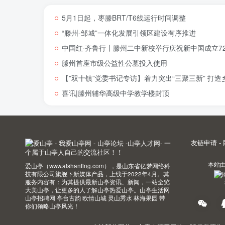
5月1日起，枣滕BRT/T6线运行时间调整
“滕州-邹城”一体化发展引领区建设有序推进
中国红·齐鲁行丨滕州二中新校举行庆祝新中国成立72
滕州首座市级公益性公墓投入使用
【”双十镇”党委书记专访】着力突出“三聚三新” 打
喜讯|滕州辅华高级中学教学楼封顶
友链申请
-
本站
爱山亭（www.aishanting.com），是山东省亿梦网络科
技有限公司旗舰下新媒体产品，上线于2022年4月。其
服务内容有：为其提供最新山亭资讯、新闻，一站全览
大美山亭，让更多的人了解山亭热爱山亭。山亭生活网
山亭招聘网 亭台古韵 欧情山城 灵山秀水 林海果园 带
你们领略山亭风光！