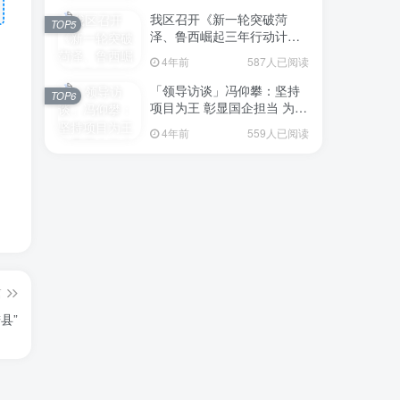
我区召开《新一轮突破菏
TOP5
泽、鲁西崛起三年行动计划
（2023—2025年）》（征求
4年前
587人已阅读
意见稿）政策分析研判会议
「领导访谈」冯仰攀：坚持
TOP6
项目为王 彰显国企担当 为全
区工业经济、招商引资和重
4年前
559人已阅读
点项目建设贡献“交发力量”
篇
县”