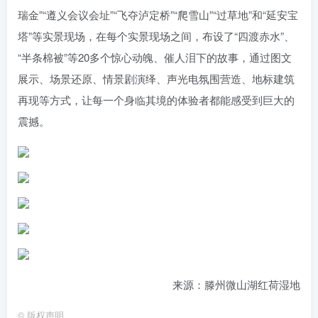
瑞金”“遵义会议会址”“飞夺泸定桥”“爬雪山”“过草地”和“延安宝
塔”等实景现场，在每个实景现场之间，布设了“四渡赤水”、
“半条棉被”等20多个惊心动魄、催人泪下的故事，通过图文
展示、场景还原、情景剧演绎、声光电氛围营造、地标建筑
再现等方式，让每一个身临其境的体验者都能感受到巨大的
震撼。
来源：滕州微山湖红荷湿地
©
版权声明