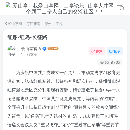
爱山亭网
枣庄新闻
滕州
正文
红船•红岛•长征路
爱山亭官方
关注
私信
5年前发布
85
35
为庆祝中国共产党成立一百周年，推动党史学习教育走
深走实，弘扬红船精神、长征精神和延安精神，滕州微山湖
红荷湿地景区充分利用现有资源，精心建造了包含中共一大
纪念船史料展陈、中国共产党党史展览厅等内容的“红船”，
全面提升了以抗日战争时期开辟的“通往延安的秘密交通线”
为背景、以“道路”思考为题材的“红岛”，规划建设了包括“重
悟遵义会议意义”“重现飞夺泸定桥”“重过雪山草地”等重要节