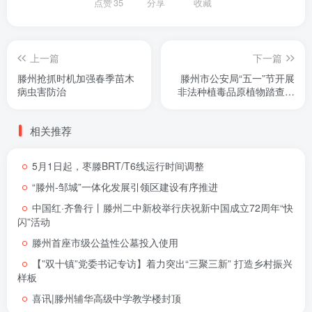
点赞
35
分享
收藏
上一篇
下一篇
滕州抢抓时机加强春季苗木
滕州市公安局“五一”节开展
病虫害防治
非法种植毒品原植物踏查铲
除行动
相关推荐
5月1日起，枣滕BRT/T6线运行时间调整
“滕州-邹城”一体化发展引领区建设有序推进
中国红·齐鲁行丨滕州二中新校举行庆祝新中国成立72周年“快
闪”活动
滕州首座市级公益性公墓投入使用
【”双十镇”党委书记专访】着力突出“三聚三新” 打造乡村振兴
样板
喜讯|滕州辅华高级中学教学楼封顶