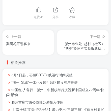
点赞
41
分享
收藏
上一篇
下一篇
梨园花开引客来
滕州市查处1起村（社区）
“两委”换届不实举报典型案
例
相关推荐
5月1日起，枣滕BRT/T6线运行时间调整
“滕州-邹城”一体化发展引领区建设有序推进
中国红·齐鲁行丨滕州二中新校举行庆祝新中国成立72周年“快
闪”活动
滕州首座市级公益性公墓投入使用
【”双十镇”党委书记专访】着力突出“三聚三新” 打造乡村振兴