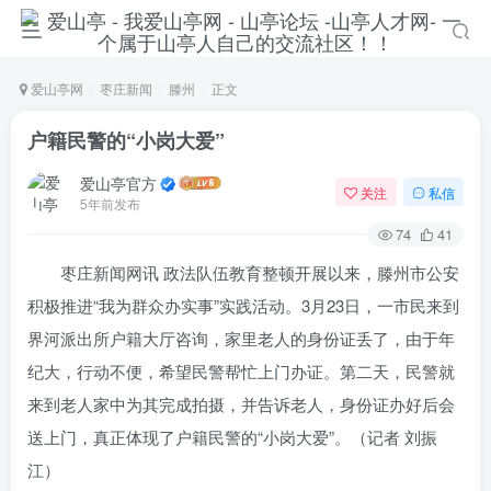
爱山亭网
枣庄新闻
滕州
正文
户籍民警的“小岗大爱”
爱山亭官方
关注
私信
5年前发布
74
41
枣庄新闻网讯 政法队伍教育整顿开展以来，滕州市公安
积极推进“我为群众办实事”实践活动。3月23日，一市民来到
界河派出所户籍大厅咨询，家里老人的身份证丢了，由于年
纪大，行动不便，希望民警帮忙上门办证。第二天，民警就
来到老人家中为其完成拍摄，并告诉老人，身份证办好后会
送上门，真正体现了户籍民警的“小岗大爱”。（
记者 刘振
江
）