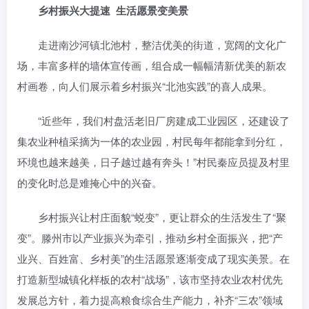
乡村振兴大提速
生活愿景变美景
走进南沙河镇北池村，整洁优美的街道，宽阔的文化广
场，丰富多样的墙体宣传画，组合成一幅幅清新优美的新农
村画卷，向人们展示着乡村振兴“北池实践”的喜人成果。
“近些年，我们村盘活老旧厂房建成工业园区，还建设了
集农业种植采摘为一体的农业园，村民每年都能拿到分红，
环境也越来越美，日子越过越有奔头！”村民秦应员提及村里
的变化时总是难掩心中的兴奋。
乡村振兴让村庄面貌“蜕变”，更让群众的生活发生了“聚
变”。滕州市以产业振兴为牵引，推动乡村全面振兴，把“产
业兴、百姓富、乡村美”的生活愿景逐渐变成了现实美景。在
打造新型城镇化样板的农村“战场”，该市坚持农业农村优先
发展总方针，着力提高粮食综合生产能力，补齐“三农”领域