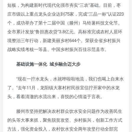
短板，为构建新时代现代化强市夯实“三农”基础。目前，枣
庄市级以上重点龙头企业达到75家，完成“三品一标”认证223
个，成功举办了第十二届中国（滕州）马铃薯科技文化节。
全市累计发放“鲁担惠农贷”3.8亿元。高标准完成农村人居环
境整治三年行动，新建美丽乡村644个。荣获全省乡村振兴
战略实绩考核一等县、中国乡村振兴百佳示范县市。
基础设施一体化 城乡融合迈大步
“现在一拧水龙头，水就哗啦啦地流，我们也喝上自来水
了。”去年11月，龙阳镇大寨村村民徐宜信拧开家中的水龙
头，看着清澈的水流出来，喜悦的心情溢于言表。
滕州市坚持把解决农村群众饮水安全问题作为改善民生
的头等大事来抓，聚焦脱贫攻坚、乡村振兴，创新工作方式
方法，强化资金投入，农村饮水安全两年攻坚行动全部完