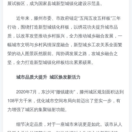
展试验区，成为国家县城新型城镇化建设示范县。
账号密码登录
记住登录
近年来，滕州市委、市政府锚定“五闯五攻五样板”三年
登录
行动，围绕打造新型城镇化样板，以绣花功夫提升城市品
质，以改革攻坚推动乡村振兴，全力推动城乡融合发展，一
社交账号登录
幅城市文明与乡村风情深度融合，新型城乡工农关系全面繁
QQ登录
微信登录
荣的动人图景跃然眼前。闯协调发展之路，攻城乡融合之
使用社交账号登录即表示同意
用户协议
坚，全力打造新型城镇化样板结出累累硕果。
城市品质大提升
城区焕发新活力
2020年7月，东沙河“撤镇建街”，滕州城区规划面积达到
108平方千米，优化城市空间布局向前迈出了坚实一步，有
力增强了城区的集聚辐射功能。
细节决定品质，对于一座城市来说更是如此。该市从人