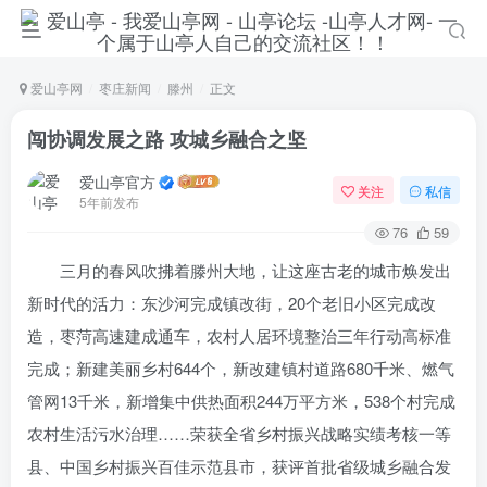
爱山亭网
枣庄新闻
滕州
正文
闯协调发展之路 攻城乡融合之坚
爱山亭官方
关注
私信
5年前发布
76
59
三月的春风吹拂着滕州大地，让这座古老的城市焕发出
新时代的活力：东沙河完成镇改街，20个老旧小区完成改
造，枣菏高速建成通车，农村人居环境整治三年行动高标准
完成；新建美丽乡村644个，新改建镇村道路680千米、燃气
登录
管网13千米，新增集中供热面积244万平方米，538个村完成
没有账号？立即注册
农村生活污水治理……荣获全省乡村振兴战略实绩考核一等
县、中国乡村振兴百佳示范县市，获评首批省级城乡融合发
手机号