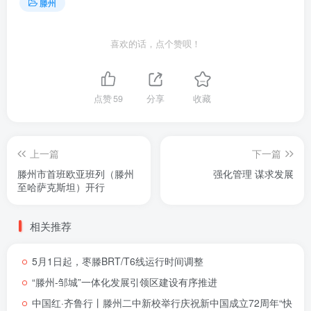
滕州
喜欢的话，点个赞呗！
点赞
59
分享
收藏
上一篇
下一篇
滕州市首班欧亚班列（滕州
强化管理 谋求发展
至哈萨克斯坦）开行
相关推荐
5月1日起，枣滕BRT/T6线运行时间调整
“滕州-邹城”一体化发展引领区建设有序推进
中国红·齐鲁行丨滕州二中新校举行庆祝新中国成立72周年“快