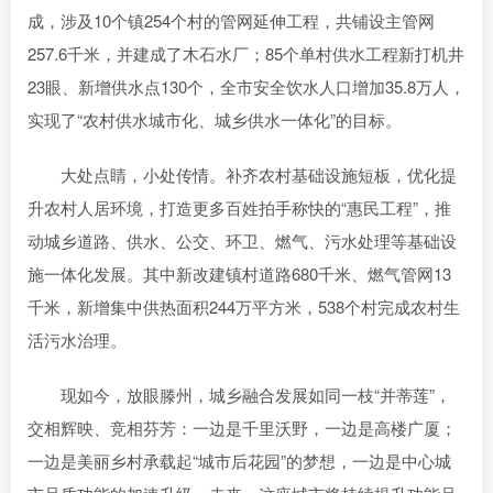
成，涉及10个镇254个村的管网延伸工程，共铺设主管网
257.6千米，并建成了木石水厂；85个单村供水工程新打机井
23眼、新增供水点130个，全市安全饮水人口增加35.8万人，
实现了“农村供水城市化、城乡供水一体化”的目标。
大处点睛，小处传情。补齐农村基础设施短板，优化提
升农村人居环境，打造更多百姓拍手称快的“惠民工程”，推
动城乡道路、供水、公交、环卫、燃气、污水处理等基础设
施一体化发展。其中新改建镇村道路680千米、燃气管网13
千米，新增集中供热面积244万平方米，538个村完成农村生
活污水治理。
现如今，放眼滕州，城乡融合发展如同一枝“并蒂莲”，
交相辉映、竞相芬芳：一边是千里沃野，一边是高楼广厦；
一边是美丽乡村承载起“城市后花园”的梦想，一边是中心城