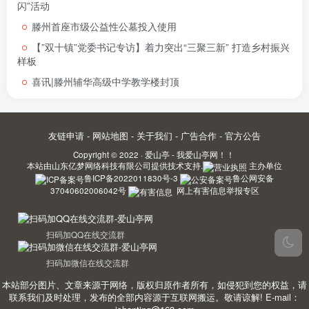
闪”活动
滕州首座市级公益性公墓投入使用
【”双十镇”党委书记专访】着力突出“三聚三新” 打造乡村振兴
样板
喜讯|滕州辅华高级中学教学楼封顶
友链申请
-
网站地图
-
关于我们
-
广告合作
-
官方公告
Copyright © 2022 ·
爱山亭 - 我爱山亭网！！
本站由
山东亿梦网络科技有限公司
提供技术支持.
主办单位
鲁ICP备2022011830号-3
鲁公网安备
37040602006042号
网上有害信息举报专区
扫码加QQ在线交流群
扫码加微信在线交流群
本站部分图片、文章来源于网络，版权归原作者所有，如侵犯到您的权益，请
联系我们及时处理，发布的全部内容源于互联网搬运。敬请谅解! E-mail：