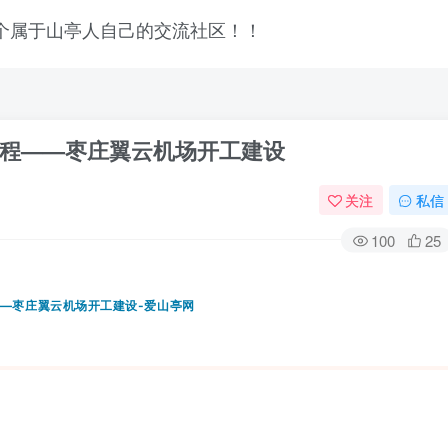
程——枣庄翼云机场开工建设
关注
私信
100
25
登录