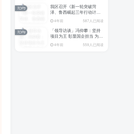
我区召开《新一轮突破菏
TOP5
泽、鲁西崛起三年行动计划
（2023—2025年）》（征求
4年前
587人已阅读
意见稿）政策分析研判会议
「领导访谈」冯仰攀：坚持
TOP6
项目为王 彰显国企担当 为全
区工业经济、招商引资和重
4年前
559人已阅读
点项目建设贡献“交发力量”