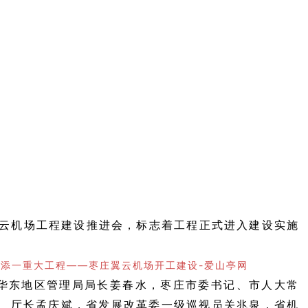
没有账号？立即注册
手机号
记住登录
登
社交账号
QQ登录
使用社交账号登录即表
云机场工程建设推进会，标志着工程正式进入建设实施
华东地区管理局局长姜春水，枣庄市委书记、市人大常
、厅长孟庆斌，省发展改革委一级巡视员关兆泉，省机