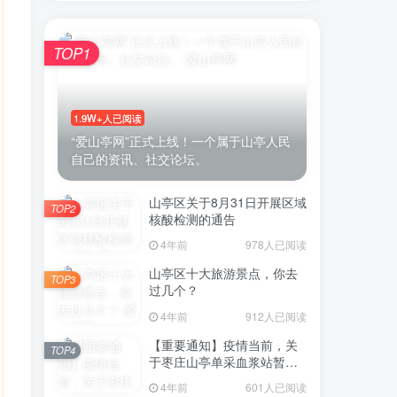
TOP1
账号密码登录
1.9W+人已阅读
录
“爱山亭网”正式上线！一个属于山亭人民
自己的资讯、社交论坛。
登录
山亭区关于8月31日开展区域
微信登录
TOP2
核酸检测的通告
示同意
用户协议
4年前
978人已阅读
山亭区十大旅游景点，你去
TOP3
过几个？
4年前
912人已阅读
【重要通知】疫情当前，关
TOP4
于枣庄山亭单采血浆站暂停
采浆业务的通告
4年前
601人已阅读