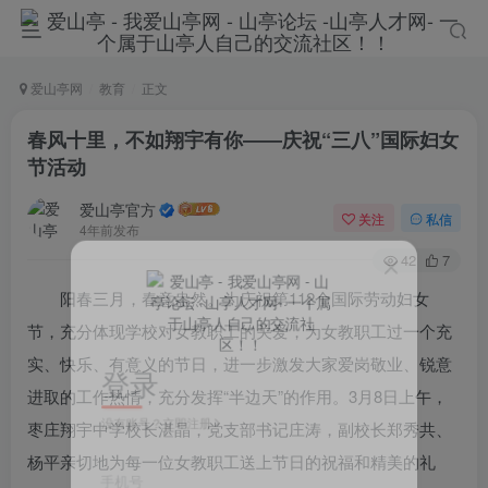
爱山亭网
教育
正文
春风十里，不如翔宇有你――庆祝“三八”国际妇女
节活动
爱山亭官方
关注
私信
4年前发布
42
7
阳春三月，春意盎然。为庆祝第112个国际劳动妇女
节，充分体现学校对女教职工的关爱，为女教职工过一个充
实、快乐、有意义的节日，进一步激发大家爱岗敬业、锐意
登录
进取的工作热情，充分发挥“半边天”的作用。3月8日上午，
没有账号？立即注册
枣庄翔宇中学校长湛晶，党支部书记庄涛，副校长郑秀共、
杨平亲切地为每一位女教职工送上节日的祝福和精美的礼
手机号