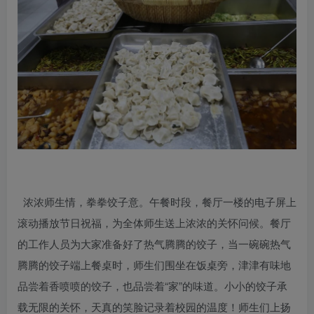
浓浓师生情，拳拳饺子意。午餐时段，餐厅一楼的电子屏上
滚动播放节日祝福，为全体师生送上浓浓的关怀问候。餐厅
的工作人员为大家准备好了热气腾腾的饺子，当一碗碗热气
腾腾的饺子端上餐桌时，师生们围坐在饭桌旁，津津有味地
品尝着香喷喷的饺子，也品尝着“家”的味道。小小的饺子承
载无限的关怀，天真的笑脸记录着校园的温度！师生们上扬