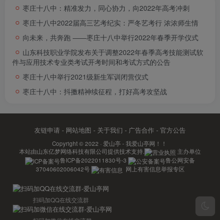
枣庄十八中：精准发力，同心协力，向2022年高考冲刺
枣庄十八中2022届高三艺考纪实：严冬艺考行 浓浓师生情
向未来，共奔跑 ――枣庄十八中举行2022年春季开学仪式
山东科技职业学院发布关于调整2022年春季高考技能测试软
件与应用技术专业类考试开考时间和考试方式的公告
枣庄十八中举行2021级新生军训闭营仪式
枣庄十八中：抖擞精神续征程，打好高考攻坚战
友链申请
-
网站地图
-
关于我们
-
广告合作
-
官方公告
Copyright © 2022 ·
爱山亭 - 我爱山亭网！！
本站由
山东亿梦网络科技有限公司
提供技术支持.
主办单位
鲁ICP备2022011830号-3
鲁公网安备
37040602006042号
网上有害信息举报专区
扫码加QQ在线交流群