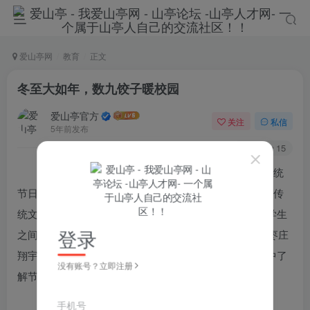
爱山亭网
教育
正文
冬至大如年，数九饺子暖校园
爱山亭官方
关注
私信
5年前发布
53
15
“冬至不端饺子碗，冻掉耳朵没人管”。冬至是一个传统
节日，“冬至吃饺子”是我们中国人的习俗。为进一步弘扬传
统文化，让学生在严寒的冬日感受家的温暖，同时促进学生
登录
之间的交流，增进友谊，值冬至来临之际，12月21日，枣庄
翔宇中学组织开展包饺子实践活动，引导同学们在实践中了
没有账号？立即注册
解节气相关知识，感受传统节气文化。
手机号