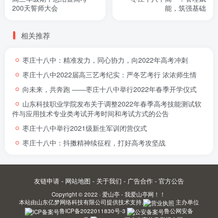
200天誓师大会
能，筑强基础
相关推荐
枣庄十八中：精准发力，同心协力，向2022年高考冲刺
枣庄十八中2022届高三艺考纪实：严冬艺考行 浓浓师生情
向未来，共奔跑 ――枣庄十八中举行2022年春季开学仪式
山东科技职业学院发布关于调整2022年春季高考技能测试软
件与应用技术专业类考试开考时间和考试方式的公告
枣庄十八中举行2021级新生军训闭营仪式
枣庄十八中：抖擞精神续征程，打好高考攻坚战
友链申请
-
网站地图
-
关于我们
-
广告合作
-
官方公告
Copyright © 2022 ·
爱山亭 - 我爱山亭网！！
本站由
山东亿梦网络科技有限公司
提供技术支持.
主办单位
鲁ICP备2022011830号-3
鲁公网安备