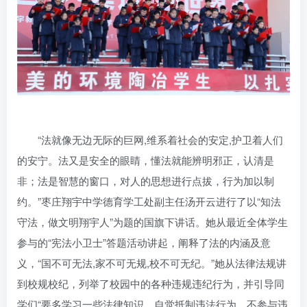
“法就像无边无际的巨网,维系着社会的安定,护卫着人们
的安宁。法又是安全的眼睛，懂法就能辨明邪正，认清是
非；法是智慧的窗口，对人的思想进行点拔，行为加以制
约。”枣庄翔宇中学德育学工处副主任汤开云进行了以“知法
守法，做文明翔宇人”为题的国旗下讲话。她从最近全体学生
参与的“宪法小卫士”答题活动讲起，阐释了法的内涵及意
义，“国不可无法,家不可无规,校不可无纪。”她从法律法规讲
到校规校纪，列举了校园中的各种违规违纪行为，并引导同
学们“要多学习一些法律知识，自觉抵制违法行为，不参与违