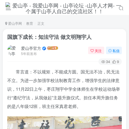
爱山亭网
教育
正文
国旗下成长：知法守法 做文明翔宇人
爱山亭官方
关注
私信
5年前发布
34
9
常言道：不以规矩，不能成方圆。国无法不治，民无法
不立。为进一步加强学校法制教育工作，增强学生的法律意
识，11月22日上午，枣庄翔宇中学全体师生在学校运动场举
登录
行“遵纪守法，从我做起”主题升旗仪式。担任本周升旗任务
的是八年级12班，班主任宋真君老师。
没有账号？立即注册
手机号