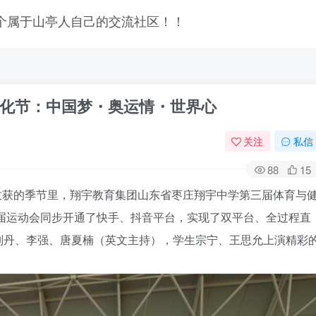
化节：中国梦・奥运情・世界心
关注
私信
88
15
收获的季节里，翔宇教育集团山东省枣庄翔宇中学第三届体育与
本届运动会同步开通了快手、抖音平台，实现了双平台、全过程直
刘丹、李强、唐夏楠（英文主持），学生宗宁、王思允上演精彩
登录
没有账号？立即注册