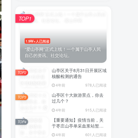
TOP1
账号密码登录
1.9W+人已阅读
登录
“爱山亭网”正式上线！一个属于山亭人民
自己的资讯、社交论坛。
号登录
山亭区关于8月31日开展区域
TOP2
微信登录
核酸检测的通告
4年前
978人已阅读
即表示同意
用户协议
山亭区十大旅游景点，你去
TOP3
过几个？
4年前
915人已阅读
【重要通知】疫情当前，关
TOP4
于枣庄山亭单采血浆站暂停
采浆业务的通告
4年前
601人已阅读