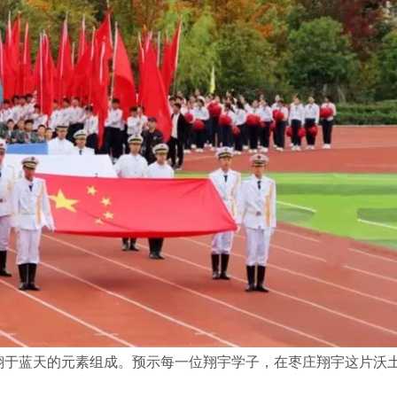
翔于蓝天的元素组成。预示每一位翔宇学子，在枣庄翔宇这片沃