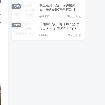
我区召开《新一轮突破菏
场
TOP5
泽、鲁西崛起三年行动计划
（2023—2025年）》（征求
长
4年前
588人已阅读
意见稿）政策分析研判会议
布
「领导访谈」冯仰攀：坚持
TOP6
项目为王 彰显国企担当 为全
区工业经济、招商引资和重
4年前
559人已阅读
点项目建设贡献“交发力量”
，