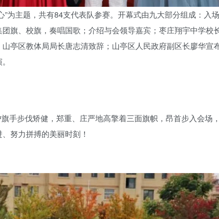
心”为主题，共有84支代表队参赛。开幕式由九大部分组成：入
集团旗、校旗，奏唱国歌；介绍与会领导嘉宾；枣庄翔宇中学校
；山亭区教体局局长唐志清致辞；山亭区人民政府副区长廖华宣
演。
护旗手步伐矫健，郑重、庄严地高擎着三面旗帜，昂首步入会场
进、努力拼搏的美丽时刻！