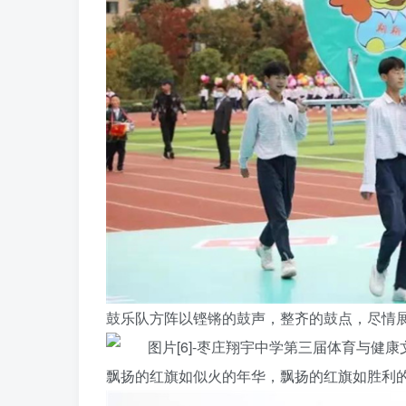
鼓乐队方阵以铿锵的鼓声，整齐的鼓点，尽情
飘扬的红旗如似火的年华，飘扬的红旗如胜利