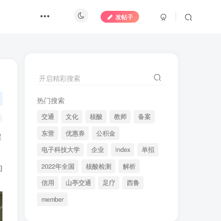
发帖子
开启精彩搜索
热门搜索
交通
文化
核酸
教师
备案
东营
优惠券
公积金
健
电子科技大学
企业
index
单招
2022年全国
核酸检测
解析
的
信用
山亭交通
足疗
西鲁
member