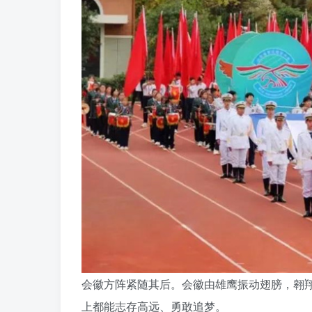
会徽方阵紧随其后。会徽由雄鹰振动翅膀，翱
上都能志存高远、勇敢追梦。