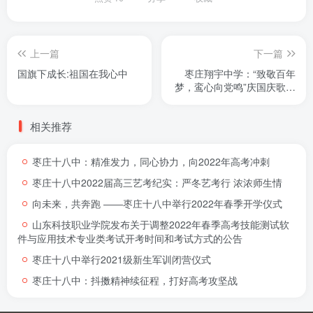
上一篇
下一篇
国旗下成长:祖国在我心中
枣庄翔宇中学：“致敬百年
梦，鸾心向党鸣”庆国庆歌咏
比赛
相关推荐
枣庄十八中：精准发力，同心协力，向2022年高考冲刺
枣庄十八中2022届高三艺考纪实：严冬艺考行 浓浓师生情
向未来，共奔跑 ――枣庄十八中举行2022年春季开学仪式
山东科技职业学院发布关于调整2022年春季高考技能测试软
件与应用技术专业类考试开考时间和考试方式的公告
枣庄十八中举行2021级新生军训闭营仪式
枣庄十八中：抖擞精神续征程，打好高考攻坚战