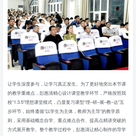
账号密码登录
记住登录
登录
社交账号登录
QQ登录
微信登录
使用社交账号登录即表示同意
用户协议
让学生深度参与，让学习真正发生。为了更好地突出本节课
的教学重难点，彭惠清精心设计课堂教学环节，严格按照我
校“1.3.5”理想课堂模式，凸显复习课型“理–研–展–教–达”五
步环节，始终遵循“以学生为主体，教师为主导”的教学原
则，采用基础概念自学、重点难点合作、提高点精讲突破的
方式展开教学。整个教学过程中，彭惠清让精心制作的导学