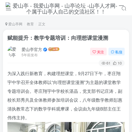
爱山亭网
教育
正文
赋能提升：教学专题培训：向理想课堂漫溯
爱山亭官方
关注
私信
5年前发布
61
10
为深入践行新教育，构建理想课堂，9月27日下午，枣庄翔
宇中学召开全体教师以“向理想课堂漫溯”为主题的课堂教学
专题培训会。枣庄翔宇中学校长湛晶，党支部书记庄涛，副
校长郑秀共及全体教师参加培训会议，八年级数学教师彭惠
登录
清执教常态下的数学学科观摩课，会议由九年级B部主任王
没有账号？立即注册
伟伟主持。
手机号