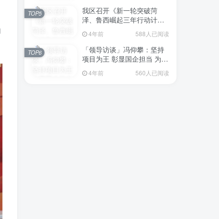
我区召开《新一轮突破菏
TOP5
泽、鲁西崛起三年行动计划
（2023—2025年）》（征求
向
4年前
588人已阅读
意见稿）政策分析研判会议
「领导访谈」冯仰攀：坚持
TOP6
项目为王 彰显国企担当 为全
区工业经济、招商引资和重
4年前
560人已阅读
点项目建设贡献“交发力量”