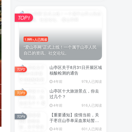
TOP1
账号密码登录
1.9W+人已阅读
登录
“爱山亭网”正式上线！一个属于山亭人民
自己的资讯、社交论坛。
号登录
山亭区关于8月31日开展区域
TOP2
微信登录
核酸检测的通告
4年前
978人已阅读
即表示同意
用户协议
山亭区十大旅游景点，你去
TOP3
过几个？
4年前
916人已阅读
【重要通知】疫情当前，关
TOP4
于枣庄山亭单采血浆站暂停
采浆业务的通告
4年前
601人已阅读