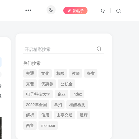
发帖子
开启精彩搜索
热门搜索
交通
文化
核酸
教师
备案
东营
优惠券
公积金
情
电子科技大学
企业
index
检
2022年全国
单招
核酸检测
解析
信用
山亭交通
足疗
西鲁
member