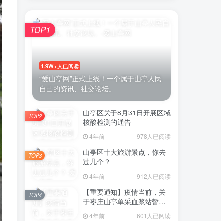
TOP1
账号密码登录
1.9W+人已阅读
登录
“爱山亭网”正式上线！一个属于山亭人民
自己的资讯、社交论坛。
号登录
山亭区关于8月31日开展区域
TOP2
微信登录
核酸检测的通告
4年前
978人已阅读
即表示同意
用户协议
山亭区十大旅游景点，你去
TOP3
过几个？
4年前
912人已阅读
【重要通知】疫情当前，关
TOP4
于枣庄山亭单采血浆站暂停
采浆业务的通告
4年前
601人已阅读