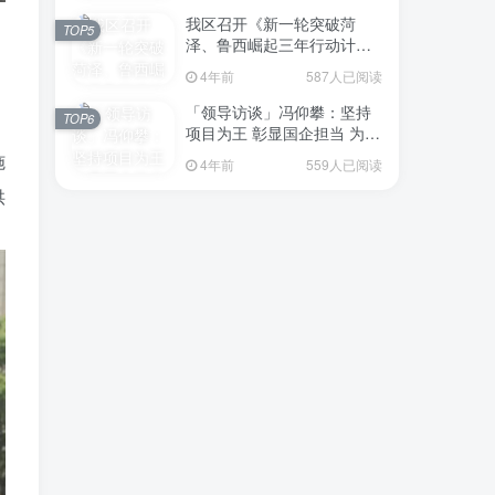
我区召开《新一轮突破菏
TOP5
泽、鲁西崛起三年行动计划
（2023—2025年）》（征求
4年前
587人已阅读
意见稿）政策分析研判会议
「领导访谈」冯仰攀：坚持
TOP6
、
项目为王 彰显国企担当 为全
区工业经济、招商引资和重
施
4年前
559人已阅读
点项目建设贡献“交发力量”
供