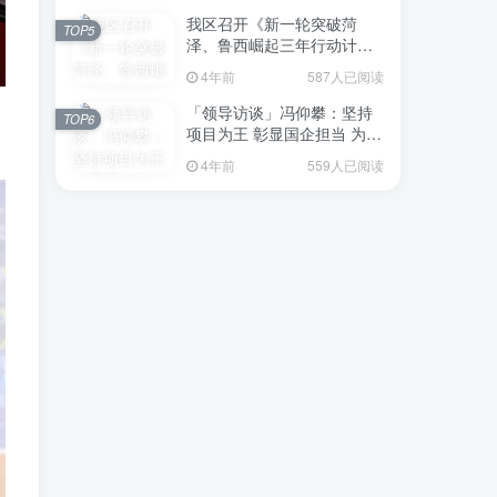
我区召开《新一轮突破菏
TOP5
泽、鲁西崛起三年行动计划
（2023—2025年）》（征求
4年前
587人已阅读
意见稿）政策分析研判会议
「领导访谈」冯仰攀：坚持
TOP6
项目为王 彰显国企担当 为全
区工业经济、招商引资和重
4年前
559人已阅读
点项目建设贡献“交发力量”