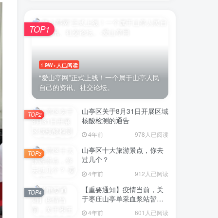
TOP1
账号密码登录
1.9W+人已阅读
登录
“爱山亭网”正式上线！一个属于山亭人民
自己的资讯、社交论坛。
号登录
山亭区关于8月31日开展区域
TOP2
微信登录
核酸检测的通告
4年前
978人已阅读
即表示同意
用户协议
山亭区十大旅游景点，你去
TOP3
过几个？
4年前
912人已阅读
【重要通知】疫情当前，关
TOP4
于枣庄山亭单采血浆站暂停
采浆业务的通告
4年前
601人已阅读