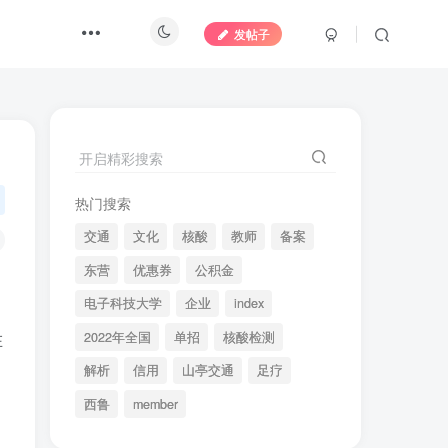
发帖子
开启精彩搜索
热门搜索
交通
文化
核酸
教师
备案
东营
优惠券
公积金
电子科技大学
企业
index
2022年全国
单招
核酸检测
在
解析
信用
山亭交通
足疗
西鲁
member