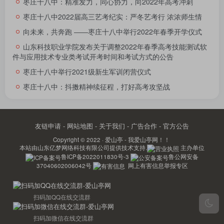
枣庄十八中：精准发力，同心协力，向2022年高考冲刺
枣庄十八中2022届高三艺考纪实：严冬艺考行 浓浓师生情
向未来，共奔跑 ――枣庄十八中举行2022年春季开学仪式
山东科技职业学院发布关于调整2022年春季高考技能测试软
件与应用技术专业类考试开考时间和考试方式的公告
枣庄十八中举行2021级新生军训闭营仪式
枣庄十八中：抖擞精神续征程，打好高考攻坚战
友链申请
-
网站地图
-
关于我们
-
广告合作
-
官方公告
Copyright © 2022 ·
爱山亭 - 我爱山亭网！！
本站由
山东亿梦网络科技有限公司
提供技术支持.
主办单位
鲁ICP备2022011830号-3
鲁公网安备
37040602006042号
网上有害信息举报专区
扫码加QQ在线交流群
扫码加微信在线交流群