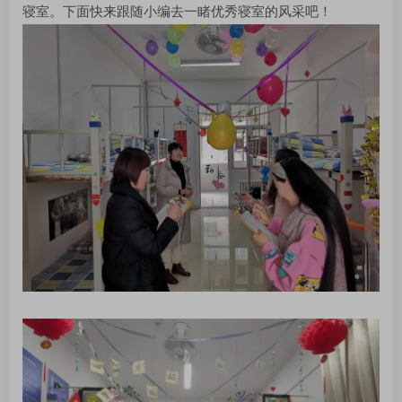
寝室。下面快来跟随小编去一睹优秀寝室的风采吧！