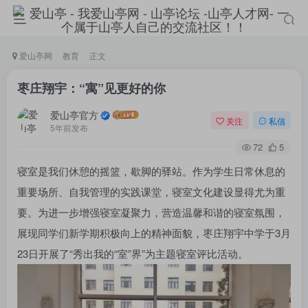
爱山亭网
教育
正文
枣庄翔宇：“寓”见更好的你
爱山亭官方
关注
私信
5年前发布
72
5
寝室是我们休憩的摇篮，歇脚的驿站。作为学生日常休息的
重要场所、自我管理的实践课堂，寝室文化建设显得尤为重
要。为进一步增强寝室凝聚力，营造温馨和谐的寝室氛围，
登录
展现同学们新学期积极向上的精神面貌，枣庄翔宇中学于3月
23日开展了“秀出我的“室”界”为主题寝室评比活动。
没有账号？立即注册
手机号