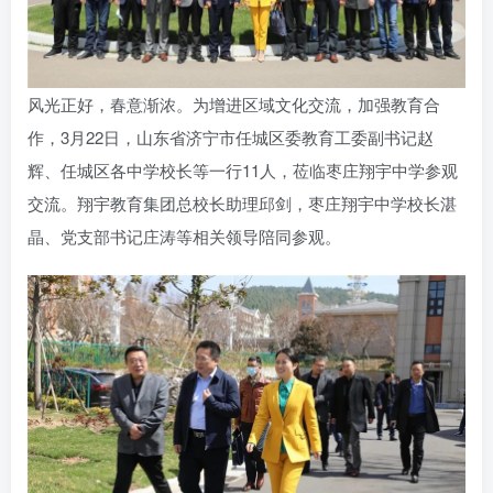
账号密码登录
记住登录
登录
风光正好，春意渐浓。为增进区域文化交流，加强教育合
作，3月22日，山东省济宁市任城区委教育工委副书记赵
社交账号登录
辉、任城区各中学校长等一行11人，莅临枣庄翔宇中学参观
QQ登录
微信登录
交流。翔宇教育集团总校长助理邱剑，枣庄翔宇中学校长湛
晶、党支部书记庄涛等相关领导陪同参观。
使用社交账号登录即表示同意
用户协议