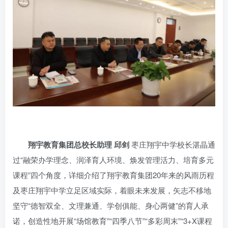
翔宇教育集团总校长助理 邱剑
枣庄翔宇中学校长湛晶通
过“融荣办学理念、润泽育人环境、焕发管理活力、培育多元
课程”四个角度，详细介绍了翔宇教育集团20年来的风雨历程
及枣庄翔宇中学立足区域实际，着眼未来发展，矢志不移地
坚守“德智双全、文理兼通、学创俱能、身心两健”的育人承
诺，创造性地开展“场馆教育”“四季八节”“多彩周末”“3+X课程