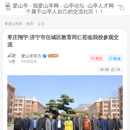
爱山亭网
教育
正文
枣庄翔宇:济宁市任城区教育同仁莅临我校参观交
流
爱山亭官方
关注
私信
5年前发布
66
15
登录
没有账号？立即注册
手机号