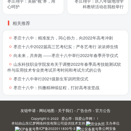
枣庄翔宇：美丽“视”界，用
枣庄翔宇：区八年级地理学
心呵护
科教研活动在我校举行
相关推荐
枣庄十八中：精准发力，同心协力，向2022年高考冲刺
枣庄十八中2022届高三艺考纪实：严冬艺考行 浓浓师生情
向未来，共奔跑 ――枣庄十八中举行2022年春季开学仪式
山东科技职业学院发布关于调整2022年春季高考技能测试软
件与应用技术专业类考试开考时间和考试方式的公告
枣庄十八中举行2021级新生军训闭营仪式
枣庄十八中：抖擞精神续征程，打好高考攻坚战
友链申请
-
网站地图
-
关于我们
-
广告合作
-
官方公告
Copyright © 2022 ·
爱山亭 - 我爱山亭网！！
本站由
山东亿梦网络科技有限公司
提供技术支持.
主办单位
鲁ICP备2022011830号-3
鲁公网安备