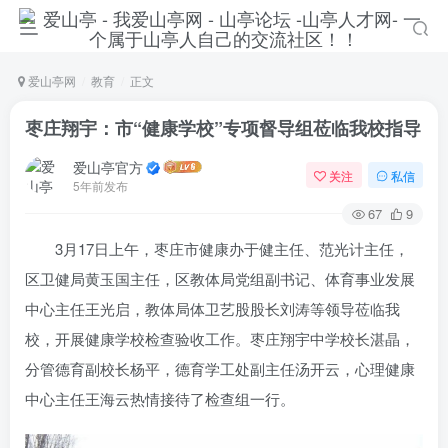
爱山亭网
教育
正文
枣庄翔宇：市“健康学校”专项督导组莅临我校指导
爱山亭官方
关注
私信
5年前发布
67
9
3月17日上午，枣庄市健康办于健主任、范光计主任，
区卫健局黄玉国主任，区教体局党组副书记、体育事业发展
中心主任王光启，教体局体卫艺股股长刘涛等领导莅临我
校，开展健康学校检查验收工作。枣庄翔宇中学校长湛晶，
登录
分管德育副校长杨平，德育学工处副主任汤开云，心理健康
没有账号？立即注册
中心主任王海云热情接待了检查组一行。
手机号