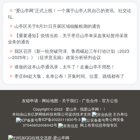
“爱山亭网”正式上线！一个属于山亭人民自己的资讯、社交论
坛。
山亭区关于8月31日开展区域核酸检测的通告
【重要通知】疫情当前，关于枣庄山亭单采血浆站暂停采浆
业务的通告
我区召开《新一轮突破菏泽、鲁西崛起三年行动计划（2023
—2025年）》（征求意见稿）政策分析研判会议
谁做的这本山亭通讯录，太牛了！走遍山亭不用愁！
枣庄84处大集，名单公布！开集时间、位置、路线都有了
友链申请
-
网站地图
-
关于我们
-
广告合作
-
官方公告
Copyright © 2022 ·
爱山亭 - 我爱山亭网！！
本站由
山东亿梦网络科技有限公司
提供技术支持.
主办单位
鲁ICP备2022011830号-3
鲁公网安备
37040602006042号
网上有害信息举报专区