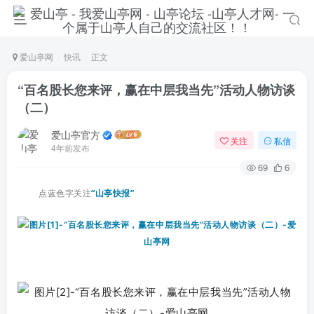
爱山亭网
快讯
正文
“百名股长您来评，赢在中层我当先”活动人物访谈
（二）
爱山亭官方
关注
私信
4年前发布
69
6
点蓝色字关注
“山亭快报”
登录
没有账号？立即注册
手机号