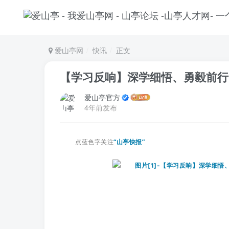
爱山亭网
快讯
正文
【学习反响】深学细悟、勇毅前行
爱山亭官方
4年前发布
点蓝色字关注
“山亭快报”