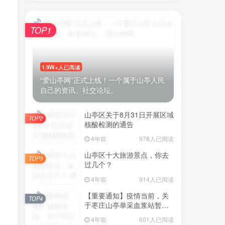
TOP1
账号密码登录
1.9W+人已阅读
登录
“爱山亭网”正式上线！一个属于山亭人民
自己的资讯、社交论坛。
号登录
山亭区关于8月31日开展区域
TOP2
微信登录
核酸检测的通告
4年前
978人已阅读
即表示同意
用户协议
山亭区十大旅游景点，你去
TOP3
过几个？
4年前
914人已阅读
【重要通知】疫情当前，关
TOP4
于枣庄山亭单采血浆站暂停
采浆业务的通告
4年前
601人已阅读