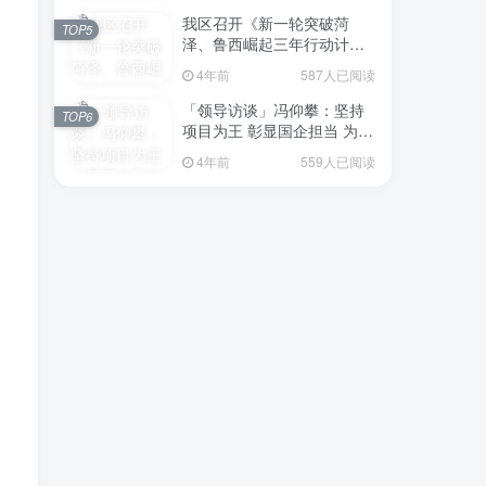
我区召开《新一轮突破菏
TOP5
泽、鲁西崛起三年行动计划
（2023—2025年）》（征求
4年前
587人已阅读
意见稿）政策分析研判会议
「领导访谈」冯仰攀：坚持
TOP6
项目为王 彰显国企担当 为全
区工业经济、招商引资和重
4年前
559人已阅读
点项目建设贡献“交发力量”