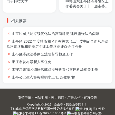
电子科技大学
中共山东山亭经济开发区工
作委员会关于十一届市委第
十七轮巡察整改进展情况的
通报
相关推荐
山亭区司法局持续优化法治营商环境 建设坚强法治保障
山亭区 2022 年度镇街和区直有关党（工）委书记全面从严治
党述责述廉和抓基层党建工作述职评议会议召开
山亭区委政法委到区法院督导检查工作
枣庄市发布最新人事任免
李守江来我区调研店韩路提升改造和枣庄机场相关工作
山亭公安生态警务唱响水上“田园牧歌”播
友链申请
-
网站地图
-
关于我们
-
广告合作
-
官方公告
Copyright © 2022 ·
爱山亭 - 我爱山亭网！！
本站由
山东亿梦网络科技有限公司
提供技术支持.
主办单位
鲁ICP备2022011830号-3
鲁公网安备