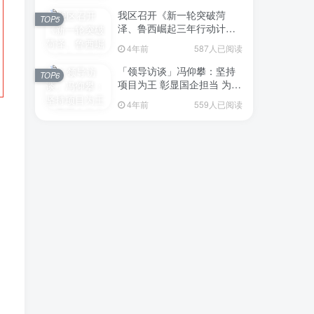
我区召开《新一轮突破菏
TOP5
泽、鲁西崛起三年行动计划
（2023—2025年）》（征求
4年前
587人已阅读
意见稿）政策分析研判会议
「领导访谈」冯仰攀：坚持
TOP6
项目为王 彰显国企担当 为全
区工业经济、招商引资和重
4年前
559人已阅读
点项目建设贡献“交发力量”