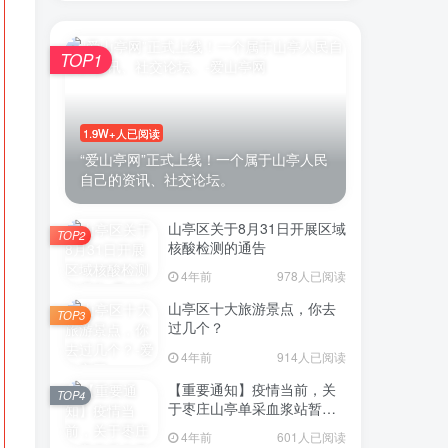
TOP1
1.9W+人已阅读
“爱山亭网”正式上线！一个属于山亭人民
自己的资讯、社交论坛。
山亭区关于8月31日开展区域
TOP2
核酸检测的通告
4年前
978人已阅读
山亭区十大旅游景点，你去
TOP3
过几个？
4年前
914人已阅读
【重要通知】疫情当前，关
TOP4
于枣庄山亭单采血浆站暂停
采浆业务的通告
4年前
601人已阅读