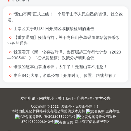
“爱山亭网”正式上线！一个属于山亭人民自己的资讯、社交论
坛。
山亭区关于8月31日开展区域核酸检测的通告
【重要通知】疫情当前，关于枣庄山亭单采血浆站暂停采浆
业务的通告
我区召开《新一轮突破菏泽、鲁西崛起三年行动计划（2023
—2025年）》（征求意见稿）政策分析研判会议
谁做的这本山亭通讯录，太牛了！走遍山亭不用愁！
枣庄84处大集，名单公布！开集时间、位置、路线都有了
友链申请
-
网站地图
-
关于我们
-
广告合作
-
官方公告
Copyright © 2022 ·
爱山亭 - 我爱山亭网！！
本站由
山东亿梦网络科技有限公司
提供技术支持.
主办单位
鲁ICP备2022011830号-3
鲁公网安备
37040602006042号
网上有害信息举报专区