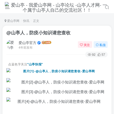
爱山亭网
快讯
正文
@山亭人，防疫小知识请您查收
爱山亭官方
关注
私信
4年前发布
92
57
点蓝色字关注
“山亭快报”
登录
没有账号？立即注册
手机号