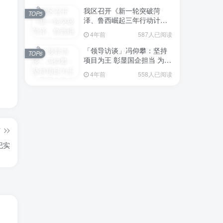
我区召开《新一轮突破菏
TOP5
泽、鲁西崛起三年行动计划
（2023—2025年）》（征求
4年前
587人已阅读
意见稿）政策分析研判会议
「领导访谈」冯仰攀：坚持
TOP6
项目为王 彰显国企担当 为全
区工业经济、招商引资和重
4年前
558人已阅读
点项目建设贡献“交发力量”
篇
纪实