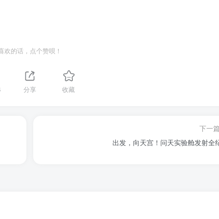
喜欢的话，点个赞呗！
4
分享
收藏
下一
出发，向天宫！问天实验舱发射全