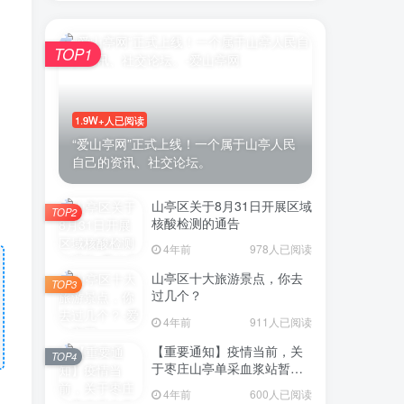
TOP1
1.9W+人已阅读
“爱山亭网”正式上线！一个属于山亭人民
自己的资讯、社交论坛。
山亭区关于8月31日开展区域
TOP2
核酸检测的通告
4年前
978人已阅读
山亭区十大旅游景点，你去
TOP3
过几个？
4年前
911人已阅读
【重要通知】疫情当前，关
TOP4
于枣庄山亭单采血浆站暂停
采浆业务的通告
4年前
600人已阅读