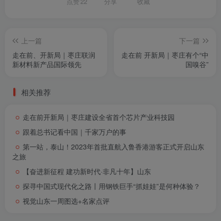
点赞
22
分享
收藏
上一篇
下一篇
​走在前、开新局｜枣庄联润
​走在前 开新局｜枣庄有个“中
新材料新产品国际领先
国嗅谷”
相关推荐
走在前开新局｜枣庄建设全省首个芯片产业科技园
跟着总书记看中国｜千家万户的事
第一站，泰山！2023年首批直航入鲁香港游客正式开启山东
之旅
【奋进新征程 建功新时代·非凡十年】山东
探寻中国式现代化之路丨用钢铁巨手“抓娃娃”是何种体验？
视觉山东一周图选+名家点评