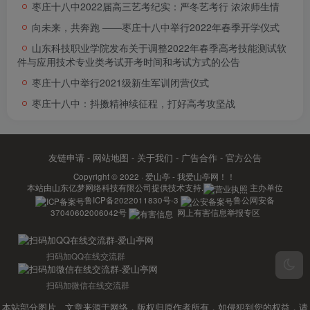
枣庄十八中2022届高三艺考纪实：严冬艺考行 浓浓师生情
向未来，共奔跑 ――枣庄十八中举行2022年春季开学仪式
山东科技职业学院发布关于调整2022年春季高考技能测试软
件与应用技术专业类考试开考时间和考试方式的公告
枣庄十八中举行2021级新生军训闭营仪式
枣庄十八中：抖擞精神续征程，打好高考攻坚战
友链申请
-
网站地图
-
关于我们
-
广告合作
-
官方公告
Copyright © 2022 ·
爱山亭 - 我爱山亭网！！
本站由
山东亿梦网络科技有限公司
提供技术支持.
主办单位
鲁ICP备2022011830号-3
鲁公网安备
37040602006042号
网上有害信息举报专区
扫码加QQ在线交流群
扫码加微信在线交流群
本站部分图片、文章来源于网络，版权归原作者所有，如侵犯到您的权益，请