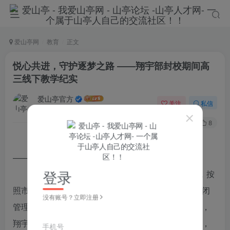
爱山亭网
教育
正文
悦心共进，守护逐梦之路 ――翔宇部封校期间高
三线下教学纪实
爱山亭官方
关注
私信
4年前发布
109
8
悦心共进，守护逐梦之路
——翔宇部封校期间高三线下教学纪实
登录
进入3月份以来，山东省疫情防控形势陡然严峻，按
照市防疫指控部要求，全市高三年级学校全面施行封闭
没有账号？立即注册
管理，进行线下教学。自封校开展线下教学近一周来，
翔宇部高三教学工作井然有序、扎实高效、稳健向前，
手机号