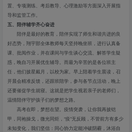
置、专项测练、考后教导、心理激励等方面深入开展指
导和监管工作。
五、陪伴辅学齐心奋进
陪伴是最好的教育，陪伴实现了师生和谐共进的良
好态势，翔宇部全体教师每天坚持晚坐班，进行认真备
课、批阅作业，并在课间与学生谈心交流、解答学生疑
惑，晚自习开展优生辅导。而最为辛苦的是各位班主
任，他们披星戴月，以校为家。早上陪着学生晨读，召
开晨会精准反馈，还跟班陪学，参与各节点活动，晚上
还要催促学生就寝。这就是把学生视若亲子的老师们，
温情陪伴守护孩子们的梦想之路。
高考在即，梦想在望。疫情突袭，让你我再披铠
甲，同袍操戈，微光同炬，“疫”无反顾，不管前方有多少
未知变化，我们坚信：同心协力定能冲破阴霾，沐浴自