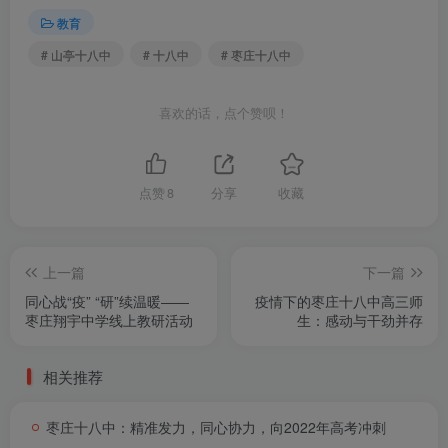
教育
# 山亭十八中
# 十八中
# 枣庄十八中
喜欢的话，点个赞呗！
点赞
8
分享
收藏
上一篇
下一篇
同心战“疫” “研”续温暖――
疫情下的枣庄十八中高三师
枣庄翔宇中学线上教研活动
生：感动与干劲并存
相关推荐
枣庄十八中：精准发力，同心协力，向2022年高考冲刺