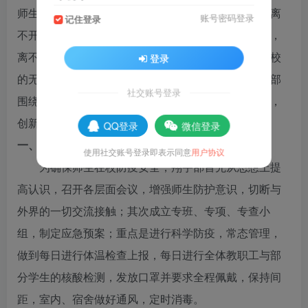
师生状态良好、同心共进、士气不减。这积极的态势离
账号密码登录
记住登录
不开学校领导的科学决策和防控后勤人员的倾心付出，
离不开全体干部尽责履责的担当作为和老师们舍家顾校
登录
的无私奉献、莘莘学子的勤奋不怠。在此期间，翔宇部
社交账号登录
围绕师生的生活保障、身心健康和教学提效精心设计，
创新工作，科学施策。
QQ登录
微信登录
一、精心部署科学防疫
使用社交账号登录即表示同意
用户协议
为确保师生在校防疫安全，翔宇部首先从思想上提
高认识，召开各层面会议，增强师生防护意识，切断与
外界的一切交流接触；其次成立专班、专项、专查小
组，制定应急预案；重点是进行科学防疫，常态管理，
做到每日进行体温检查上报，每日进行全体教职工与部
分学生的核酸检测，发放口罩并要求全程佩戴，保持间
距，室内、宿舍做好通风，定时消毒。