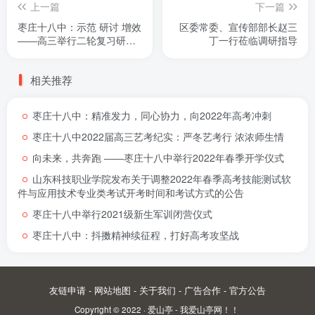
上一篇
下一篇
枣庄十八中：示范 研讨 增效
区委常委、宣传部部长赵三
――高三举行二轮复习研讨
丁一行莅临调研指导
课
相关推荐
枣庄十八中：精准发力，同心协力，向2022年高考冲刺
枣庄十八中2022届高三艺考纪实：严冬艺考行 浓浓师生情
向未来，共奔跑 ――枣庄十八中举行2022年春季开学仪式
山东科技职业学院发布关于调整2022年春季高考技能测试软
件与应用技术专业类考试开考时间和考试方式的公告
枣庄十八中举行2021级新生军训闭营仪式
枣庄十八中：抖擞精神续征程，打好高考攻坚战
友链申请
-
网站地图
-
关于我们
-
广告合作
-
官方公告
Copyright © 2022 ·
爱山亭 - 我爱山亭网！！