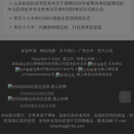
山东科技职业学院发布关于调整2022年春季高考技能测试软
件与应用技术专业类考试开考时间和考试方式的公告
枣庄十八中举行2021级新生军训闭营仪式
枣庄十八中：抖擞精神续征程，打好高考攻坚战
友链申请
-
网站地图
-
关于我们
-
广告合作
-
官方公告
Copyright © 2022 ·
爱山亭 - 我爱山亭网！！
本站由
山东亿梦网络科技有限公司
提供技术支持.
主办单位
鲁ICP备2022011830号-3
鲁公网安备
37040602006042号
网上有害信息举报专区
扫码加QQ在线交流群
扫码加微信在线交流群
本站部分图片、文章来源于网络，版权归原作者所有，如侵犯到您的权益，请
联系我们及时处理，发布的全部内容源于互联网搬运。敬请谅解! E-mail：
ishanting@163.com