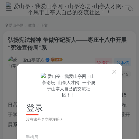
爱山亭网
教育
正文
弘扬宪法精神 争做守纪新人――枣庄十八中开展
“宪法宣传周”系
爱山亭官方
关注
私信
5年前发布
47
15
弘扬宪法精神，维护宪法权威。11月29日—12月5
日我们迎来了第四个宪法宣传周，为了让宪法精神根植
登录
于学生心间，枣庄十八中学生服务中心围绕“宪法”主题开
没有账号？立即注册
展系列活动。
认真答题 争做宪法小卫士
手机号