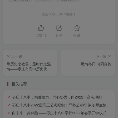
喜欢的话，点个赞呗！
点赞
15
分享
收藏
上一篇
下一篇
承历史之敬畏，显时代之温
燃情冬日 向阳奔跑
情――枣庄市高中历史优质
课例展评侧记
相关推荐
枣庄十八中：精准发力，同心协力，向2022年高考冲刺
枣庄十八中2022届高三艺考纪实：严冬艺考行 浓浓师生情
向未来，共奔跑 ――枣庄十八中举行2022年春季开学仪式