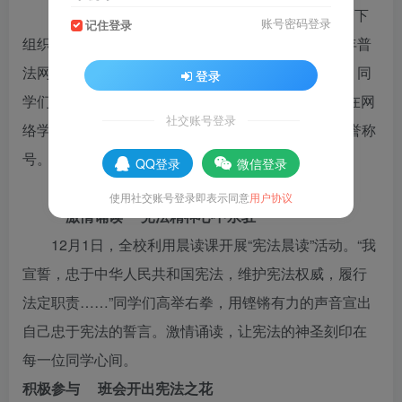
进入11月份以来，学生服务中心在各年级的配合下
账号密码登录
记住登录
组织全校学生进行网络学习。同学们登录“全国青少年普
法网”学习相关知识，进行网上答题，通过网络学习，同
登录
学们掌握了不少宪法知识，其中安阳、王�h等同学在网
社交账号登录
络学习阶段表现突出，被学校授予“宪法小卫士”的荣誉称
号。
QQ登录
微信登录
使用社交账号登录即表示同意
用户协议
激情诵读 宪法精神心中永驻
12月1日，全校利用晨读课开展“宪法晨读”活动。“我
宣誓，忠于中华人民共和国宪法，维护宪法权威，履行
法定职责……”同学们高举右拳，用铿锵有力的声音宣出
自己忠于宪法的誓言。激情诵读，让宪法的神圣刻印在
每一位同学心间。
积极参与 班会开出宪法之花