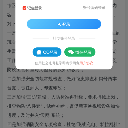
市区主管部门安全会议精神，精准定位安全应知应会内
账号密码登录
记住登录
容，并逐一解读。详细分解当下安全工作的任务重点，
对下一步的安全管理工作提出了七项具体要求：
登录
一是深入开展“六个一”安全专项活动，召开一次安全主题
社交账号登录
班会，利用其中考试前后对所有学生进行面谈，利用学
生离校大休在家召开视频家长会，对特殊学生做好家访
QQ登录
微信登录
工作，发挥课间操及课外活动开展全员户外活动，督促
使用社交账号登录即表示同意
用户协议
防疫主管科室每周坚持防疫知识教育；
二是加强安全防范常规检查，做好隐患排查和销号两本
台账，责任到人，即查即改；
三是加强“三防”建设，人防标准再升级，要求持械上岗，
排查物防“八件套”，缺啥补啥，督促新更换视频设备加快
进度，及时并入“天网”系统；
四是加强消防安全专项检查，杜绝“飞线充电、私拉乱扯”