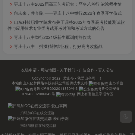
枣庄十八中2022届高三艺考纪实：严冬艺考行 浓浓师生情
向未来，共奔跑 ――枣庄十八中举行2022年春季开学仪式
山东科技职业学院发布关于调整2022年春季高考技能测试软
件与应用技术专业类考试开考时间和考试方式的公告
枣庄十八中举行2021级新生军训闭营仪式
枣庄十八中：抖擞精神续征程，打好高考攻坚战
友链申请
-
网站地图
-
关于我们
-
广告合作
-
官方公告
Copyright © 2022 ·
爱山亭 - 我爱山亭网！！
本站由
山东亿梦网络科技有限公司
提供技术支持.
主办单位
鲁ICP备2022011830号-3
鲁公网安备
37040602006042号
网上有害信息举报专区
扫码加QQ在线交流群
扫码加微信在线交流群
本站部分图片、文章来源于网络，版权归原作者所有，如侵犯到您的权益，请