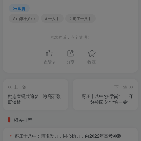
教育
# 山亭十八中
# 十八中
# 枣庄十八中
喜欢的话，点个赞呗！
点赞
9
分享
收藏
上一篇
下一篇
励志宣誓共追梦，嘹亮班歌
枣庄十八中“护学岗”――守
展激情
好校园安全“第一关”！
相关推荐
枣庄十八中：精准发力，同心协力，向2022年高考冲刺