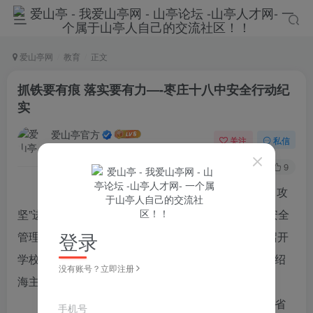
爱山亭网
教育
正文
抓铁要有痕 落实要有力—-枣庄十八中安全行动纪
实
爱山亭官方
关注
私信
5年前发布
55
9
近期防疫形势严峻、安全隐患排查整改“百日攻
坚”进入关键阶段，为强化责任分工，抓实抓严学校安全
登录
管理工作，11月14日晚，学校全体管理干部齐聚，召开
学校安全工作加压推进落实会议，会议由校务委员闫绍
没有账号？立即注册
海主持，分管安全副校长龙斌做了主题发言。
龙校长针对当前安全形势做了准确研判，传达了省
手机号