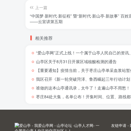
上一篇
“中国梦·新时代·新征程” 暨“新时代·新山亭·新故事” 百姓
——云宣讲第五期
相关推荐
“爱山亭网”正式上线！一个属于山亭人民自己的资讯
山亭区关于8月31日开展区域核酸检测的通告
【重要通知】疫情当前，关于枣庄山亭单采血浆站暂
我区召开《新一轮突破菏泽、鲁西崛起三年行动计划（
谁做的这本山亭通讯录，太牛了！走遍山亭不用愁！
枣庄84处大集，名单公布！开集时间、位置、路线都
友链申请
-