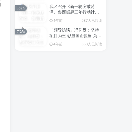
我区召开《新一轮突破菏
TOP5
泽、鲁西崛起三年行动计划
（2023—2025年）》（征求
4年前
587人已阅读
意见稿）政策分析研判会议
「领导访谈」冯仰攀：坚持
TOP6
项目为王 彰显国企担当 为全
区工业经济、招商引资和重
4年前
558人已阅读
点项目建设贡献“交发力量”