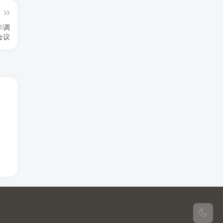
篇
年调
会议