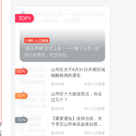
TOP1
1.9W+人已阅读
“爱山亭网”正式上线！一个属于山亭人民
自己的资讯、社交论坛。
山亭区关于8月31日开展区域
TOP2
核酸检测的通告
4年前
978人已阅读
山亭区十大旅游景点，你去
TOP3
过几个？
4年前
911人已阅读
【重要通知】疫情当前，关
TOP4
于枣庄山亭单采血浆站暂停
采浆业务的通告
4年前
600人已阅读