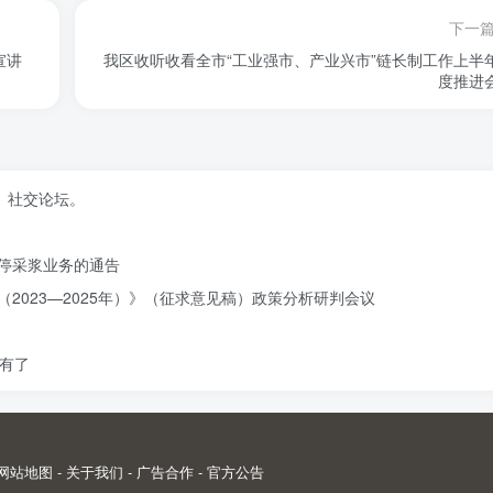
下一
宣讲
我区收听收看全市“工业强市、产业兴市”链长制工作上半
度推进
、社交论坛。
停采浆业务的通告
2023—2025年）》（征求意见稿）政策分析研判会议
有了
网站地图
-
关于我们
-
广告合作
-
官方公告