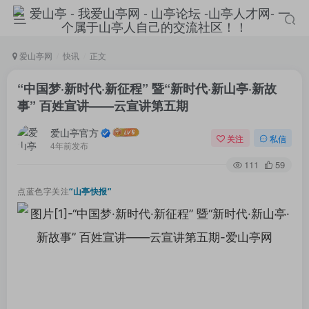
爱山亭网
快讯
正文
“中国梦·新时代·新征程” 暨“新时代·新山亭·新故
事” 百姓宣讲——云宣讲第五期
爱山亭官方
关注
私信
4年前发布
111
59
点蓝色字关注
“山亭快报”
登录
没有账号？立即注册
手机号