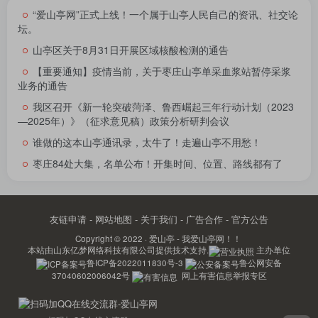
“爱山亭网”正式上线！一个属于山亭人民自己的资讯、社交论
坛。
山亭区关于8月31日开展区域核酸检测的通告
【重要通知】疫情当前，关于枣庄山亭单采血浆站暂停采浆
业务的通告
我区召开《新一轮突破菏泽、鲁西崛起三年行动计划（2023
—2025年）》（征求意见稿）政策分析研判会议
谁做的这本山亭通讯录，太牛了！走遍山亭不用愁！
枣庄84处大集，名单公布！开集时间、位置、路线都有了
友链申请
-
网站地图
-
关于我们
-
广告合作
-
官方公告
Copyright © 2022 ·
爱山亭 - 我爱山亭网！！
本站由
山东亿梦网络科技有限公司
提供技术支持.
主办单位
鲁ICP备2022011830号-3
鲁公网安备
37040602006042号
网上有害信息举报专区