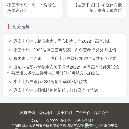
枣庄市十八中高一：阶段性
【国旗下成长】加强体育锻
考试表彰会
炼，提高身体素质
相关推荐
枣庄十八中：精准发力，同心协力，向2022年高考冲刺
枣庄十八中2022届高三艺考纪实：严冬艺考行 浓浓师生情
向未来，共奔跑 ――枣庄十八中举行2022年春季开学仪式
山东科技职业学院发布关于调整2022年春季高考技能测试软
件与应用技术专业类考试开考时间和考试方式的公告
枣庄十八中举行2021级新生军训闭营仪式
枣庄十八中：抖擞精神续征程，打好高考攻坚战
友链申请
-
网站地图
-
关于我们
-
广告合作
-
官方公告
Copyright © 2022 ·
爱山亭 - 我爱山亭网！！
本站由
山东亿梦网络科技有限公司
提供技术支持.
主办单位