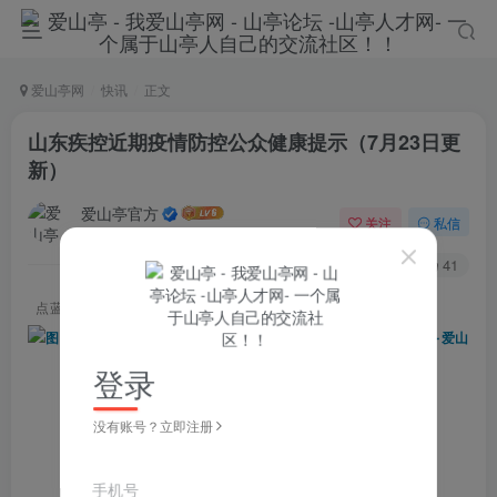
爱山亭网
快讯
正文
山东疾控近期疫情防控公众健康提示（7月23日更
新）
爱山亭官方
关注
私信
4年前发布
124
41
点蓝色字关注
“山亭快报”
登录
没有账号？立即注册
手机号