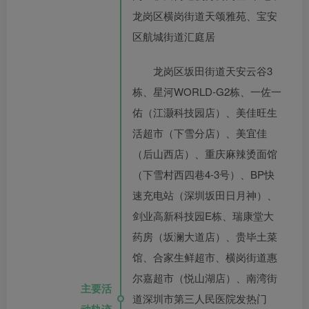
龙岗区横岗街道天颂雅苑、宝安
区航城街道汇庭居
龙岗区坂田街道天安云谷3
栋、星河WORLD-G2栋、一佐一
佑（江灏科技园店）、美佳旺生
活超市（下雪分店）、美宜佳
（后山西店）、重庆麻辣烫面馆
（下雪村西四巷4-3号）、BP快
速充电站（深圳坂田日月神）、
剑业高新科技园E栋、瑞康堂大
药房（坂澜大道店）、贵毕土菜
馆、合家生鲜超市、横岗街道惠
尔嘉超市（悦山湖店）、南湾街
主要活
道深圳市第三人民医院发热门