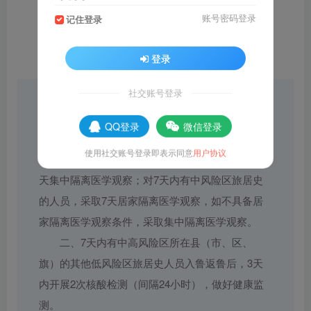
账号密码登录
记住登录
登录
社交账号登录
近期，国内局地发生聚集性疫情和散发病例，
存在一定传播风险。为有效防止疫情蔓延，山东省
QQ登录
微信登录
疾病预防控制中心发布疫情防控公众健康提示：
使用社交账号登录即表示同意
用户协议
一、对7天内有高风险区旅居史的人员，采取7
天集中隔离医学观察；对7天内有中风险区旅居史
的人员，采取7天居家隔离医学观察，如不具备居
家隔离医学观察条件，采取集中隔离医学观察。
二、7天内有中高风险区所在县（市、区、
旗）的其他低风险区旅居史人员入鲁返鲁后，3天
内开展2次核酸检测（间隔24小时），做好健康监
测。