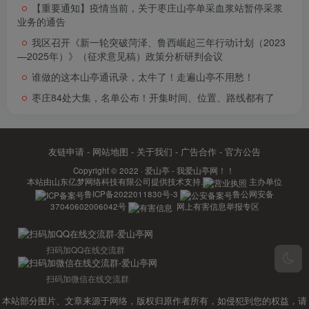
【重要通知】疫情当前，关于枣庄山亭单采血浆站暂停采浆
业务的通告
我区召开《新一轮突破菏泽、鲁西崛起三年行动计划（2023
—2025年）》（征求意见稿）政策分析研判会议
谁做的这本山亭通讯录，太牛了！走遍山亭不用愁！
枣庄84处大集，名单公布！开集时间、位置、路线都有了
友链申请
-
网站地图
-
关于我们
-
广告合作
-
官方公告
Copyright © 2022 ·
爱山亭 - 我爱山亭网！！
本站由
山东亿梦网络科技有限公司
提供技术支持.
主办单位
鲁ICP备2022011830号-3
鲁公网安备
37040602006042号
网上有害信息举报专区
扫码加QQ在线交流群
扫码加微信在线交流群
本站部分图片、文章来源于网络，版权归原作者所有，如侵犯到您的权益，请