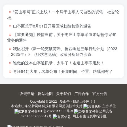
“爱山亭网”正式上线！一个属于山亭人民自己的资讯、社交论
坛。
山亭区关于8月31日开展区域核酸检测的通告
【重要通知】疫情当前，关于枣庄山亭单采血浆站暂停采浆
业务的通告
我区召开《新一轮突破菏泽、鲁西崛起三年行动计划（2023
—2025年）》（征求意见稿）政策分析研判会议
谁做的这本山亭通讯录，太牛了！走遍山亭不用愁！
枣庄84处大集，名单公布！开集时间、位置、路线都有了
友链申请
-
网站地图
-
关于我们
-
广告合作
-
官方公告
Copyright © 2022 ·
爱山亭 - 我爱山亭网！！
本站由
山东亿梦网络科技有限公司
提供技术支持.
主办单位
鲁ICP备2022011830号-3
鲁公网安备
37040602006042号
网上有害信息举报专区