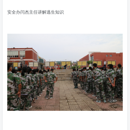
安全办闫杰主任讲解逃生知识