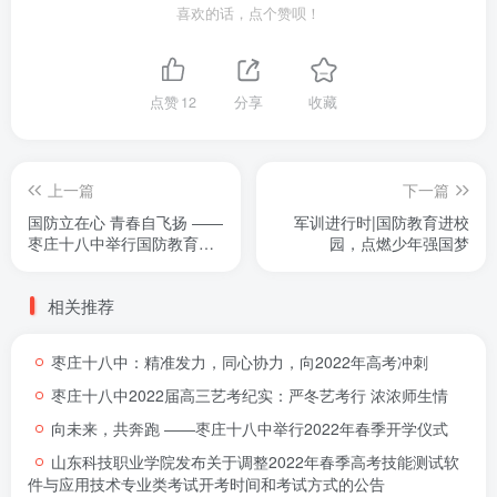
喜欢的话，点个赞呗！
点赞
12
分享
收藏
上一篇
下一篇
国防立在心 青春自飞扬 ――
军训进行时|国防教育进校
枣庄十八中举行国防教育系
园，点燃少年强国梦
列活动
相关推荐
枣庄十八中：精准发力，同心协力，向2022年高考冲刺
枣庄十八中2022届高三艺考纪实：严冬艺考行 浓浓师生情
向未来，共奔跑 ――枣庄十八中举行2022年春季开学仪式
山东科技职业学院发布关于调整2022年春季高考技能测试软
件与应用技术专业类考试开考时间和考试方式的公告