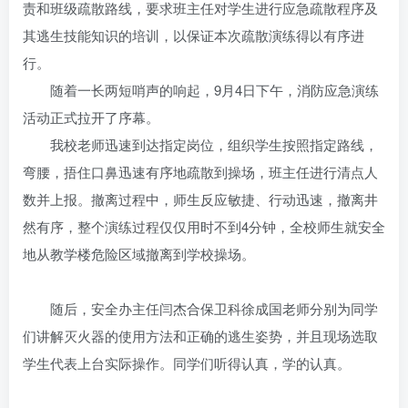
责和班级疏散路线，要求班主任对学生进行应急疏散程序及
账号密码登录
记住登录
其逃生技能知识的培训，以保证本次疏散演练得以有序进
行。
登录
随着一长两短哨声的响起，9月4日下午，消防应急演练
活动正式拉开了序幕。
社交账号登录
我校老师迅速到达指定岗位，组织学生按照指定路线，
QQ登录
微信登录
弯腰，捂住口鼻迅速有序地疏散到操场，班主任进行清点人
数并上报。撤离过程中，师生反应敏捷、行动迅速，撤离井
使用社交账号登录即表示同意
用户协议
然有序，整个演练过程仅仅用时不到4分钟，全校师生就安全
地从教学楼危险区域撤离到学校操场。
随后，安全办主任闫杰合保卫科徐成国老师分别为同学
们讲解灭火器的使用方法和正确的逃生姿势，并且现场选取
学生代表上台实际操作。同学们听得认真，学的认真。