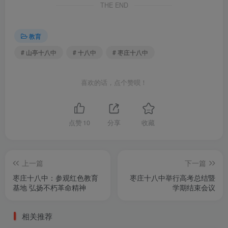
THE END
教育
# 山亭十八中
# 十八中
# 枣庄十八中
喜欢的话，点个赞呗！
点赞
10
分享
收藏
上一篇
下一篇
枣庄十八中：参观红色教育
枣庄十八中举行高考总结暨
基地 弘扬不朽革命精神
学期结束会议
相关推荐