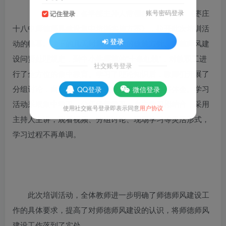
学习伊始，各学部主持人带领教职工学习了《枣庄
账号密码登录
记住登录
十八中师德师风建设集中培训实施方案》，拉开此次培训活
登录
动的帷幕。接下的几天时间，从党的政策方针、师德师风建
设问责处理规定，到中小学师德的“十条红线”，对教职工进
社交账号登录
行了全方位的集中教育。学习了理论知识后，教师们开展了
分组讨论，自查自纠，填写整改清单。撰写心得体会。学习
QQ登录
微信登录
活动采取集中学习、分年级部学习、自主学习相结合，采用
使用社交账号登录即表示同意
用户协议
主持人主讲，观看视频、分组讨论、现场学习等灵活形式，
学习过程不再单调。
此次培训活动，全体教师进一步明确了师德师风建设工
作的具体要求，提高了对师德师风建设的认识，将师德师风
建设工作落到了实处。