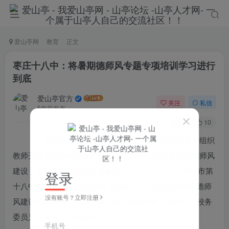
爱山亭网
教育
正文
枣庄十八中：将暑期德师风专题专项培训学习进行
到底
爱山亭官方
关注
私信
5年前发布
60
10
为贯彻落实枣庄市教育局、山亭区教体局“关于组织
教师开展暑期师德专题教育”的通知精神，加强学校师德师风
建设，提高教师的职业道德修养，7月7日至12日，枣庄市第
登录
十八中学开展了以“以德修身 立德树人”为主题的暑期师德师
没有账号？立即注册
风建设培训活动，培训由执行校长亲自挂帅，副总校、校务
委员为主持人，实效显著。
手机号