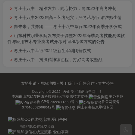
枣庄十八中：精准发力，同心协力，向2022年高考冲刺
枣庄十八中2022届高三艺考纪实：严冬艺考行 浓浓师生情
向未来，共奔跑 ――枣庄十八中举行2022年春季开学仪式
山东科技职业学院发布关于调整2022年春季高考技能测试软
件与应用技术专业类考试开考时间和考试方式的公告
枣庄十八中举行2021级新生军训闭营仪式
枣庄十八中：抖擞精神续征程，打好高考攻坚战
友链申请
-
网站地图
-
关于我们
-
广告合作
-
官方公告
Copyright © 2022 ·
爱山亭 - 我爱山亭网！！
本站由
山东亿梦网络科技有限公司
提供技术支持.
主办单位
鲁ICP备2022011830号-3
鲁公网安备
37040602006042号
网上有害信息举报专区
扫码加QQ在线交流群