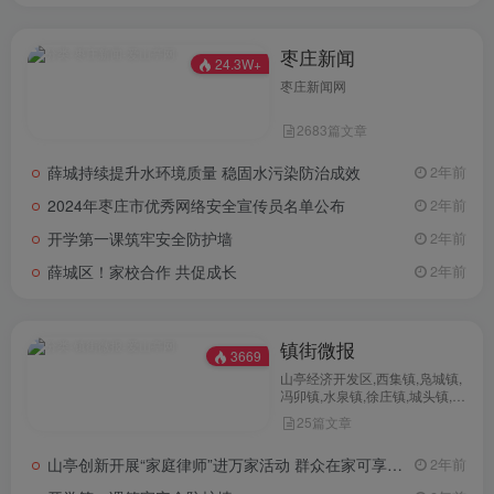
枣庄新闻
24.3W+
枣庄新闻网
2683篇文章
薛城持续提升水环境质量 稳固水污染防治成效
2年前
2024年枣庄市优秀网络安全宣传员名单公布
2年前
开学第一课筑牢安全防护墙
2年前
薛城区！家校合作 共促成长
2年前
镇街微报
3669
山亭经济开发区,西集镇,凫城镇,
冯卯镇,水泉镇,徐庄镇,城头镇,北
庄镇,桑村镇,店子镇,山城街道办
25篇文章
事处，让您一站掌握山亭各个镇
街资讯！
山亭创新开展“家庭律师”进万家活动 群众在家可享24小时全天候法律服务
2年前