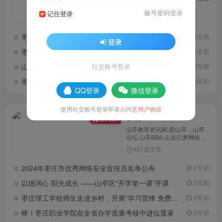
一站全览山亭最新事件！
账号密码登录
记住登录
3258篇文章
枣庄：惠民市集热闹开市 夏日消费持续升温
13天前
登录
枣庄市山亭区用实干实绩实效回应山区群众期盼
13天前
山亭区司法局持续优化法治营商环境 建设坚强法治保障
社交账号登录
2年前
用“公安蓝”守好“平安山亭”
2年前
QQ登录
微信登录
使用社交账号登录即表示同意
用户协议
教育
3.7W+
山亭教育资讯网,爱山亭，山亭
论坛 山亭BBS 山东亿梦网络科
技有限公司！集教育行业热点、
467篇文章
专题、问题为一体的专业资讯平
台。盘点教育行业动态、新闻,
2024年枣庄市优秀网络安全宣传员名单公布
2年前
及时分享。丰富的教育资讯及资
源,为不同需求的你,提供解决方
以德润心 阳光成长 ——山亭区“开学第一课”开课
2年前
案。
枣庄理工学校师生走进乡村，开展“学习雷锋 免费维修家电”活动
2年前
棒！枣庄职业学院在全省办学质量考核中进位显著
2年前