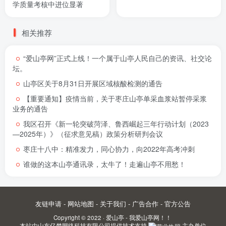
学质量考核中进位显著
相关推荐
“爱山亭网”正式上线！一个属于山亭人民自己的资讯、社交论
坛。
山亭区关于8月31日开展区域核酸检测的通告
【重要通知】疫情当前，关于枣庄山亭单采血浆站暂停采浆
业务的通告
我区召开《新一轮突破菏泽、鲁西崛起三年行动计划（2023
—2025年）》（征求意见稿）政策分析研判会议
枣庄十八中：精准发力，同心协力，向2022年高考冲刺
谁做的这本山亭通讯录，太牛了！走遍山亭不用愁！
友链申请
-
网站地图
-
关于我们
-
广告合作
-
官方公告
Copyright © 2022 ·
爱山亭 - 我爱山亭网！！
本站由
山东亿梦网络科技有限公司
提供技术支持.
主办单位