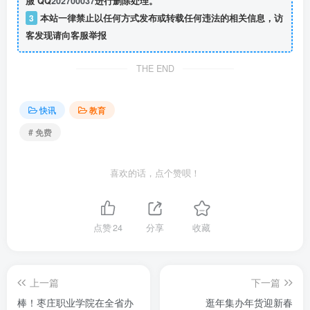
服 QQ
202700037
进行删除处理。
3
本站一律禁止以任何方式发布或转载任何违法的相关信息，访
客发现请向客服举报
THE END
快讯
教育
# 免费
喜欢的话，点个赞呗！
点赞
24
分享
收藏
上一篇
下一篇
棒！枣庄职业学院在全省办
逛年集办年货迎新春