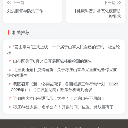
上一篇
下一篇
刘洪鹏督导防汛工作
【健康科普】常态化疫情防
控要求
相关推荐
“爱山亭网”正式上线！一个属于山亭人民自己的资讯、社交论
坛。
山亭区关于8月31日开展区域核酸检测的通告
【重要通知】疫情当前，关于枣庄山亭单采血浆站暂停采浆
业务的通告
我区召开《新一轮突破菏泽、鲁西崛起三年行动计划（2023
—2025年）》（征求意见稿）政策分析研判会议
谁做的这本山亭通讯录，太牛了！走遍山亭不用愁！
枣庄84处大集，名单公布！开集时间、位置、路线都有了