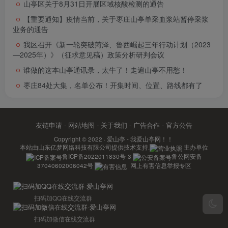
山亭区关于8月31日开展区域核酸检测的通告
【重要通知】疫情当前，关于枣庄山亭单采血浆站暂停采浆
业务的通告
我区召开《新一轮突破菏泽、鲁西崛起三年行动计划（2023
—2025年）》（征求意见稿）政策分析研判会议
谁做的这本山亭通讯录，太牛了！走遍山亭不用愁！
枣庄84处大集，名单公布！开集时间、位置、路线都有了
友链申请
-
网站地图
-
关于我们
-
广告合作
-
官方公告
Copyright © 2022 ·
爱山亭 - 我爱山亭网！！
本站由
山东亿梦网络科技有限公司
提供技术支持.
主办单位
鲁ICP备2022011830号-3
鲁公网安备
37040602006042号
网上有害信息举报专区
扫码加QQ在线交流群
扫码加微信在线交流群