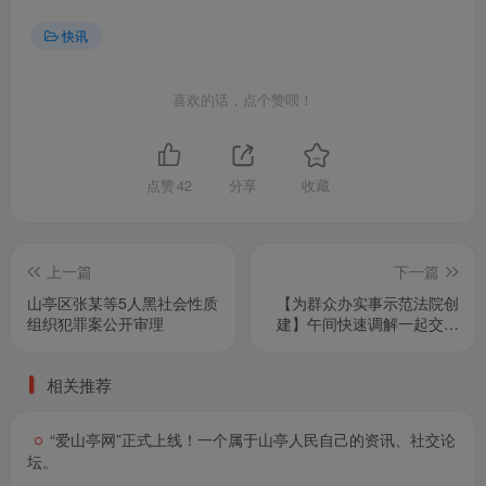
快讯
喜欢的话，点个赞呗！
点赞
42
分享
收藏
上一篇
下一篇
山亭区张某等5人黑社会性质
【为群众办实事示范法院创
组织犯罪案公开审理
建】午间快速调解一起交通
肇事纠纷案
相关推荐
“爱山亭网”正式上线！一个属于山亭人民自己的资讯、社交论
坛。