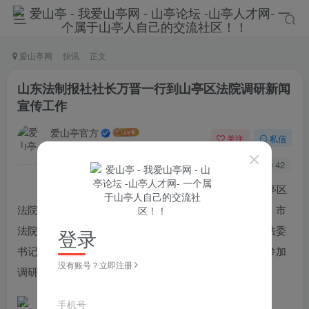
爱山亭网
快讯
正文
山东法制报社社长万晋一行到山亭区法院调研新闻
宣传工作
爱山亭官方
关注
私信
4年前发布
128
42
月14日，山东法制报社社长、总编辑万晋一行到山亭区
法院调研新闻宣传工作。枣庄市委政法委副书记姜迎东，市
法院党组成员、政治部主任吴家金，山亭区委常委、政法委
登录
书记刘伟，山亭法院党组书记、院长韩茂森及相关同志参加
没有账号？立即注册
调研。
手机号