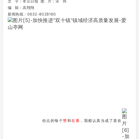
文 字：枣庄日报 图 片：宋 伟
编 辑：高翔翔
新闻热线：0632-8028160
你点的每个
赞
和
在看
，我都认真当成了喜欢