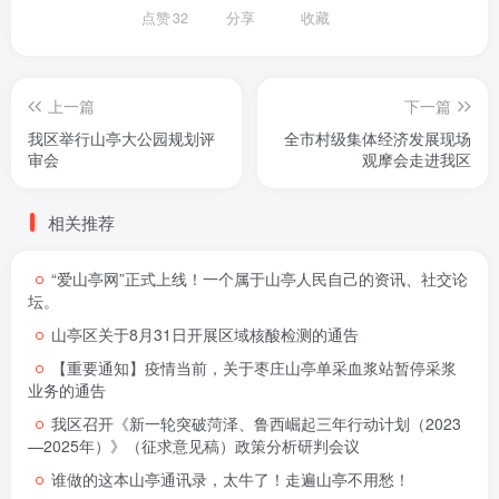
点赞
32
分享
收藏
上一篇
下一篇
我区举行山亭大公园规划评
全市村级集体经济发展现场
审会
观摩会走进我区
相关推荐
“爱山亭网”正式上线！一个属于山亭人民自己的资讯、社交论
坛。
山亭区关于8月31日开展区域核酸检测的通告
【重要通知】疫情当前，关于枣庄山亭单采血浆站暂停采浆
业务的通告
我区召开《新一轮突破菏泽、鲁西崛起三年行动计划（2023
—2025年）》（征求意见稿）政策分析研判会议
谁做的这本山亭通讯录，太牛了！走遍山亭不用愁！