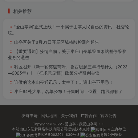
相关推荐
“爱山亭网”正式上线！一个属于山亭人民自己的资讯、社交论
坛。
山亭区关于8月31日开展区域核酸检测的通告
【重要通知】疫情当前，关于枣庄山亭单采血浆站暂停采浆
业务的通告
我区召开《新一轮突破菏泽、鲁西崛起三年行动计划（2023
—2025年）》（征求意见稿）政策分析研判会议
谁做的这本山亭通讯录，太牛了！走遍山亭不用愁！
枣庄84处大集，名单公布！开集时间、位置、路线都有了
友链申请
-
网站地图
-
关于我们
-
广告合作
-
官方公告
Copyright © 2022 ·
爱山亭 - 我爱山亭网！！
本站由
山东亿梦网络科技有限公司
提供技术支持.
主办单位
鲁ICP备2022011830号-3
鲁公网安备