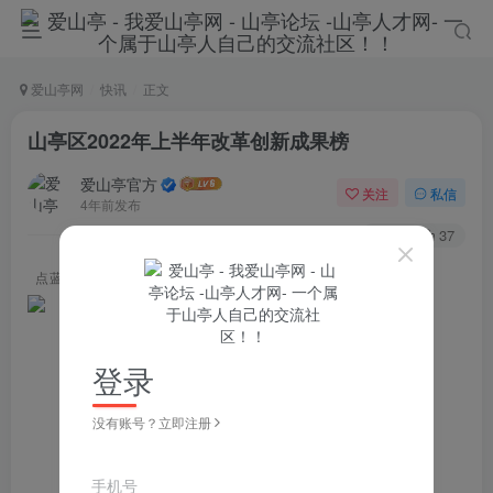
爱山亭网
快讯
正文
山亭区2022年上半年改革创新成果榜
爱山亭官方
关注
私信
4年前发布
105
37
点蓝色字关注
“山亭快报”
登录
没有账号？立即注册
手机号