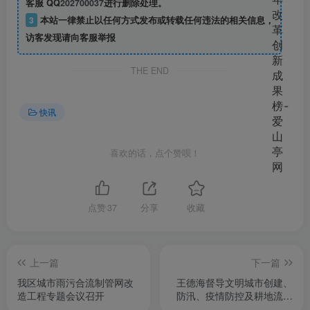
客服 QQ
202700037
进行删除处理。
3
本站一律禁止以任何方式发布或转载任何违法的相关信息，
访客发现请向客服举报
THE END
快讯
喜欢的话，点个赞呗！
点赞
37
分享
收藏
上一篇
下一篇
我区城市雨污合流制管网改
王德海督导文明城市创建、
造工程专题会议召开
防汛、疫情防控及耕地流出
整改工作