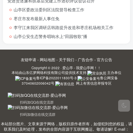
党述责述廉和抓基层党建工作述职评议会议召开
山亭区委政法委到区法院督导检查工作
枣庄市发布最新人事任免
李守江来我区调研店韩路提升改造和枣庄机场相关工作
山亭公安生态警务唱响水上“田园牧歌”播
友链申请
-
网站地图
-
关于我们
-
广告合作
-
官方公告
Copyright © 2022 ·
爱山亭 - 我爱山亭网！！
本站由
山东亿梦网络科技有限公司
提供技术支持.
主办单位
鲁ICP备2022011830号-3
鲁公网安备
37040602006042号
网上有害信息举报专区
扫码加QQ在线交流群
扫码加微信在线交流群
本站部分图片、文章来源于网络，版权归原作者所有，如侵犯到您的权益，请
联系我们及时处理，发布的全部内容源于互联网搬运。敬请谅解! E-mail：