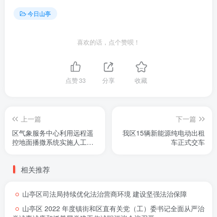
今日山亭
喜欢的话，点个赞呗！
点赞
33
分享
收藏
上一篇
下一篇
区气象服务中心利用远程遥
我区15辆新能源纯电动出租
控地面播撒系统实施人工增
车正式交车
雨作业
相关推荐
山亭区司法局持续优化法治营商环境 建设坚强法治保障
山亭区 2022 年度镇街和区直有关党（工）委书记全面从严治