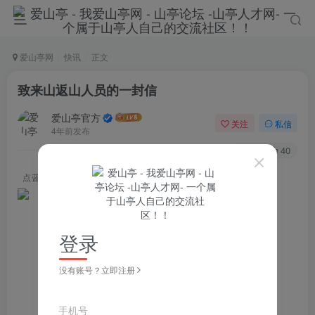
爱山亭网
快讯
正文
致来山返山人员的一封信
爱山亭官方
关注
私信
4年前发布
115
40
点蓝色字关注
“山亭快报”
登录
没有账号？立即注册
手机号