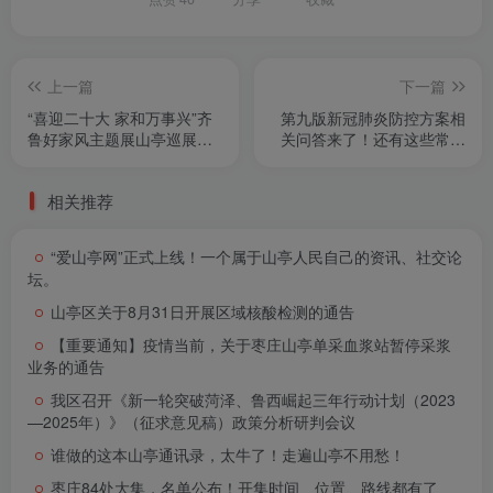
上一篇
下一篇
“喜迎二十大 家和万事兴”齐
第九版新冠肺炎防控方案相
鲁好家风主题展山亭巡展圆
关问答来了！还有这些常见
满落幕
知识点→
相关推荐
“爱山亭网”正式上线！一个属于山亭人民自己的资讯、社交论
坛。
山亭区关于8月31日开展区域核酸检测的通告
【重要通知】疫情当前，关于枣庄山亭单采血浆站暂停采浆
业务的通告
我区召开《新一轮突破菏泽、鲁西崛起三年行动计划（2023
—2025年）》（征求意见稿）政策分析研判会议
谁做的这本山亭通讯录，太牛了！走遍山亭不用愁！
枣庄84处大集，名单公布！开集时间、位置、路线都有了