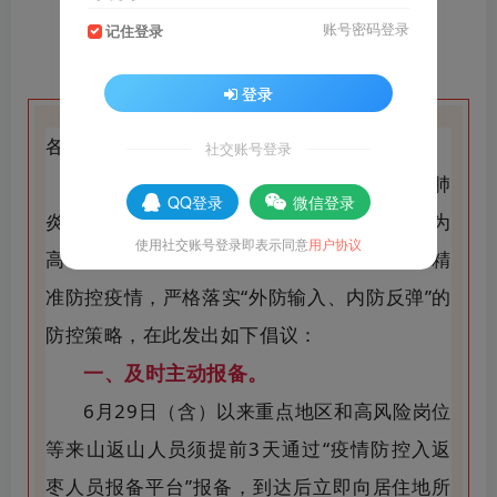
账号密码登录
记住登录
登录
各位来山返山人员：
社交账号登录
你们好！近期，国内多地报告新增新冠肺
QQ登录
微信登录
炎确诊病例和无症状感染者，部分区域划为
使用社交账号登录即表示同意
用户协议
高、中风险区，存在一定传播风险。为科学精
准防控疫情，严格落实“外防输入、内防反弹”的
防控策略，在此发出如下倡议：
一、及时主动报备。
6月29日（含）以来重点地区和高风险岗位
等来山返山人员须提前3天通过“疫情防控入返
枣人员报备平台”报备，到达后立即向居住地所