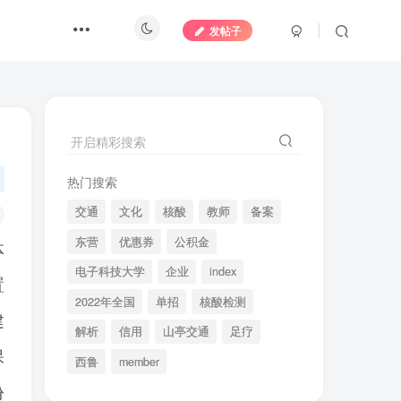
发帖子
开启精彩搜索
热门搜索
交通
文化
核酸
教师
备案
东营
优惠券
公积金
体
电子科技大学
企业
index
置
2022年全国
单招
核酸检测
建
解析
信用
山亭交通
足疗
保
西鲁
member
份