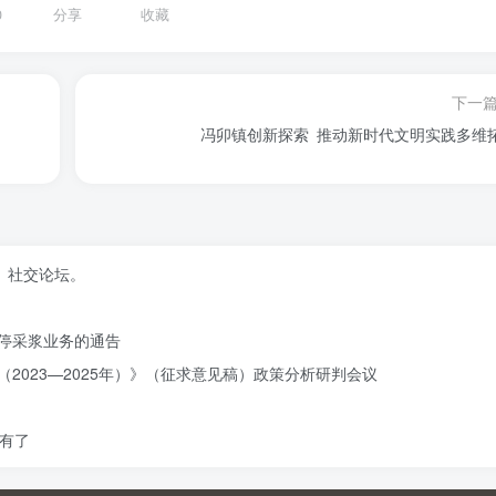
0
分享
收藏
下一
​冯卯镇创新探索 推动新时代文明实践多维
、社交论坛。
停采浆业务的通告
2023—2025年）》（征求意见稿）政策分析研判会议
有了