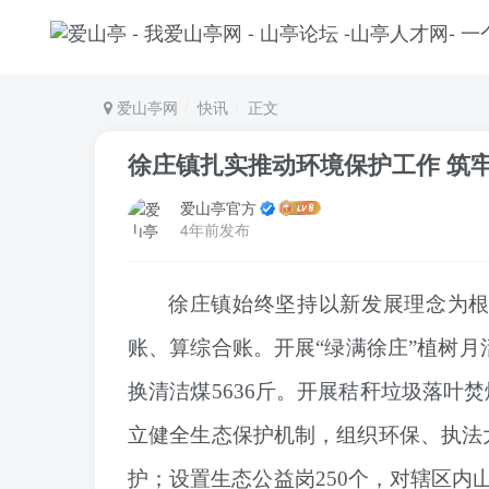
爱山亭网
快讯
正文
徐庄镇扎实推动环境保护工作 筑
爱山亭官方
4年前发布
徐庄镇
始终坚持以新发展理念为
账、算综合账。开展“绿满徐庄”植树月
换清洁煤
5636斤。
开展秸秆垃圾落叶焚
立健全生态保护机制，
组织环保、执法
护；
设置生态公益岗250个，对辖区内