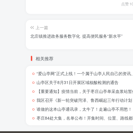
点赞
1
上一篇
北庄镇推进政务服务数字化 提高便民服务“新水平”
相关推荐
“爱山亭网”正式上线！一个属于山亭人民自己的资讯
山亭区关于8月31日开展区域核酸检测的通告
【重要通知】疫情当前，关于枣庄山亭单采血浆站暂
我区召开《新一轮突破菏泽、鲁西崛起三年行动计划（
谁做的这本山亭通讯录，太牛了！走遍山亭不用愁！
枣庄84处大集，名单公布！开集时间、位置、路线都