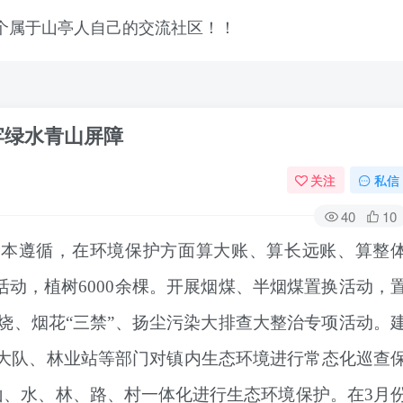
牢绿水青山屏障
关注
私信
40
10
根本遵循，在环境保护方面算大账、算长远账、算整
活动，植树6000余棵。开展烟煤、半烟煤置换活动，
烧、烟花“三禁”、扬尘污染大排查大整治专项活动。
大队、林业站等部门对镇内生态环境进行常态化巡查
山、水、林、路、村一体化
进行
生态环境保护
。
在
3月