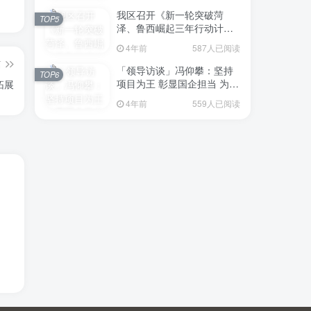
我区召开《新一轮突破菏
TOP5
泽、鲁西崛起三年行动计划
（2023—2025年）》（征求
4年前
587人已阅读
意见稿）政策分析研判会议
篇
「领导访谈」冯仰攀：坚持
TOP6
项目为王 彰显国企担当 为全
拓展
区工业经济、招商引资和重
4年前
559人已阅读
点项目建设贡献“交发力量”