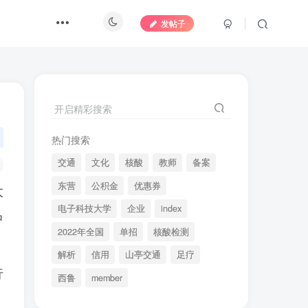
发帖子
开启精彩搜索
热门搜索
交通
文化
核酸
教师
备案
东营
公积金
优惠券
大
电子科技大学
企业
index
中
2022年全国
单招
核酸检测
解析
信用
山亭交通
足疗
行
西鲁
member