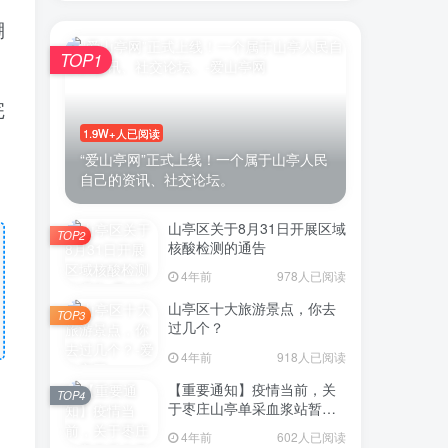
棚
TOP1
完
1.9W+人已阅读
“爱山亭网”正式上线！一个属于山亭人民
自己的资讯、社交论坛。
山亭区关于8月31日开展区域
TOP2
核酸检测的通告
4年前
978人已阅读
山亭区十大旅游景点，你去
TOP3
过几个？
4年前
918人已阅读
【重要通知】疫情当前，关
TOP4
于枣庄山亭单采血浆站暂停
采浆业务的通告
4年前
602人已阅读