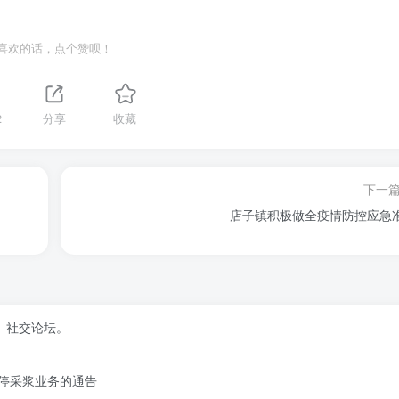
喜欢的话，点个赞呗！
2
分享
收藏
下一
店子镇积极做全疫情防控应急
、社交论坛。
停采浆业务的通告