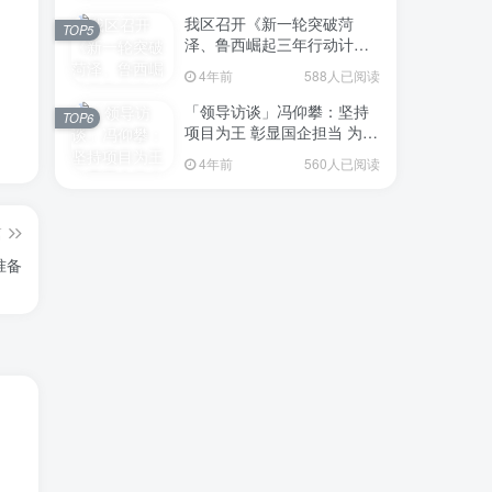
我区召开《新一轮突破菏
TOP5
泽、鲁西崛起三年行动计划
（2023—2025年）》（征求
4年前
588人已阅读
意见稿）政策分析研判会议
「领导访谈」冯仰攀：坚持
TOP6
项目为王 彰显国企担当 为全
区工业经济、招商引资和重
4年前
560人已阅读
点项目建设贡献“交发力量”
篇
准备