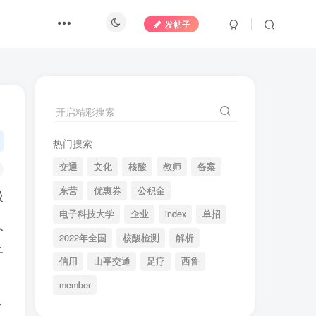
发帖子
开启精彩搜索
热门搜索
交通
文化
核酸
教师
备案
东营
优惠券
公积金
极
电子科技大学
企业
index
单招
人
2022年全国
核酸检测
解析
子
信用
山亭交通
足疗
西鲁
member
了