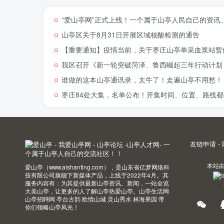
“爱山亭网”正式上线！一个属于山亭人民自己的资讯
山亭区关于8月31日开展区域核酸检测的通告
【重要通知】疫情当前，关于枣庄山亭单采血浆站暂
我区召开《新一轮突破菏泽、鲁西崛起三年行动计划（
谁做的这本山亭通讯录，太牛了！走遍山亭不用愁！
枣庄84处大集，名单公布！开集时间、位置、路线都
友链申请
-
本站
爱山亭（www.aishanting.com），是山东省亿梦网络科
技有限公司旗舰下新媒体产品，上线于2022年4月。其
服务内容有：为其提供最新山亭资讯、新闻，一站全览
大美山亭，让更多的人了解山亭热爱山亭。山亭生活网
山亭招聘网 亭台古韵 欧情山城 灵山秀水 林海果园 带
你们领略山亭风光！