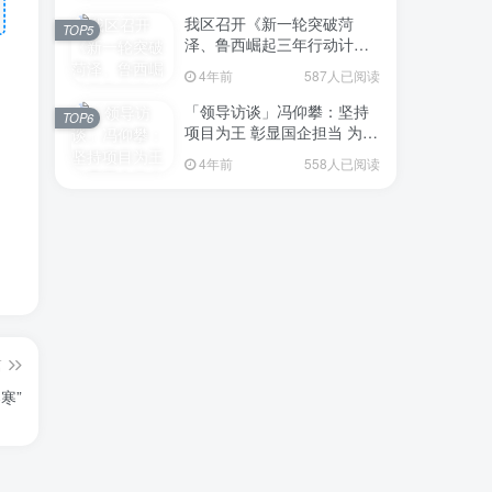
我区召开《新一轮突破菏
TOP5
泽、鲁西崛起三年行动计划
（2023—2025年）》（征求
4年前
587人已阅读
意见稿）政策分析研判会议
「领导访谈」冯仰攀：坚持
TOP6
项目为王 彰显国企担当 为全
区工业经济、招商引资和重
4年前
558人已阅读
点项目建设贡献“交发力量”
篇
寒”