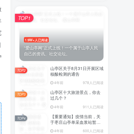
做
TOP1
年
宽
1.9W+人已阅读
引
“爱山亭网”正式上线！一个属于山亭人民
自己的资讯、社交论坛。
护
山亭区关于8月31日开展区域
TOP2
核酸检测的通告
4年前
978人已阅读
山亭区十大旅游景点，你去
TOP3
过几个？
4年前
911人已阅读
【重要通知】疫情当前，关
TOP4
于枣庄山亭单采血浆站暂停
采浆业务的通告
4年前
600人已阅读